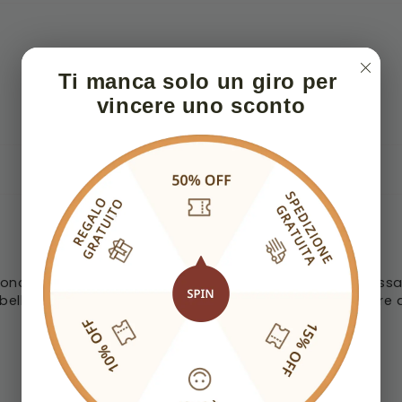
Ti manca solo un giro per 
vincere uno sconto
'onore. Devo dire che ero molto preoccupata,sono passat
llo, molto di più dalla foto.. Spero di poter acquistare