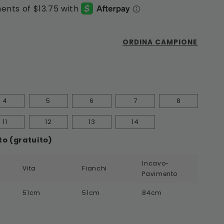
ORDINA CAMPIONE
4
5
6
7
8
11
12
13
14
o (gratuito)
Incavo-
Vita
Fianchi
Pavimento
51cm
51cm
84cm