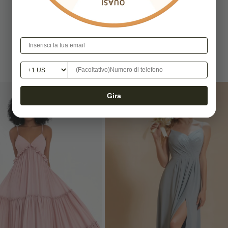
-20%
Gira