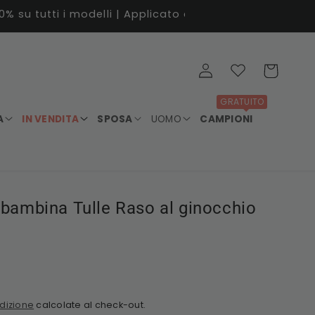
Accedi
Wishlist
Carrello
GRATUITO
A
IN VENDITA
SPOSA
UOMO
CAMPIONI
 bambina Tulle Raso al ginocchio
dizione
calcolate al check-out.