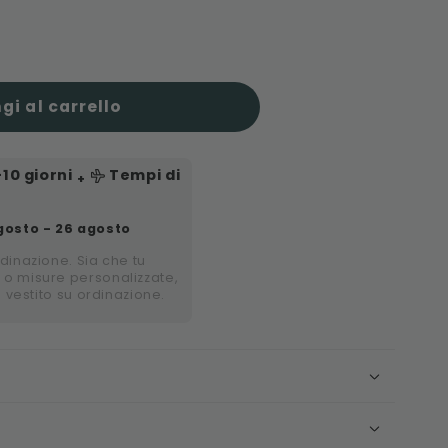
gi al carrello
-10
giorni
Tempi di
+
gosto - 26 agosto
rdinazione. Sia che tu
 o misure personalizzate,
i vestito su ordinazione.