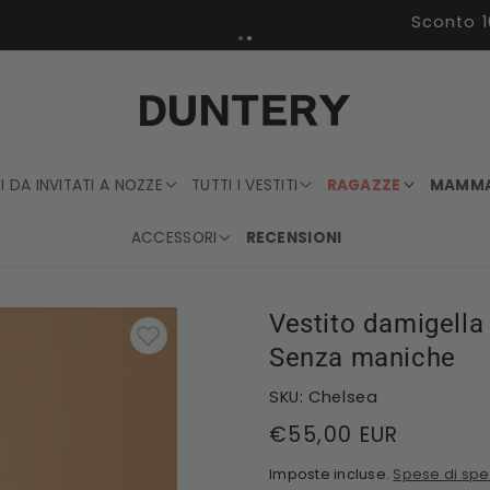
Sconto 10% su tutti i modelli | Applicato al checkout
TI DA INVITATI A NOZZE
TUTTI I VESTITI
RAGAZZE
MAMM
ACCESSORI
RECENSIONI
Vestito damigella
Senza maniche
SKU: Chelsea
Prezzo
€55,00 EUR
di
Imposte incluse.
Spese di spe