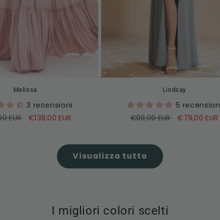
Melissa
Lindsay
3 recensioni
5 recension
o
Prezzo
€138,00 EUR
Prezzo
Prezzo
€79,00 EUR
00 EUR
€99,00 EUR
di
di
di
o
vendita
listino
vendita
Visualizza tutto
I migliori colori scelti