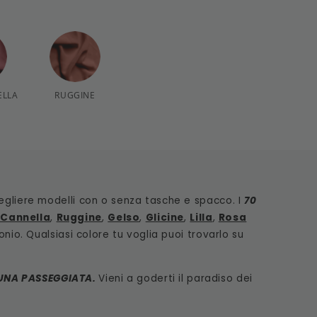
ELLA
RUGGINE
cegliere modelli con o senza tasche e spacco. I
70
 Cannella
,
Ruggine
,
Gelso
,
Glicine
,
Lilla
,
Rosa
onio. Qualsiasi colore tu voglia puoi trovarlo su
UNA PASSEGGIATA.
Vieni a goderti il paradiso dei