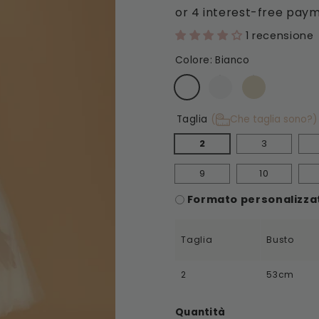
listino
1 recensione
Colore:
Bianco
Taglia
(
Che taglia sono?)
2
3
9
10
Formato personalizzat
Taglia
Busto
2
53cm
Quantità