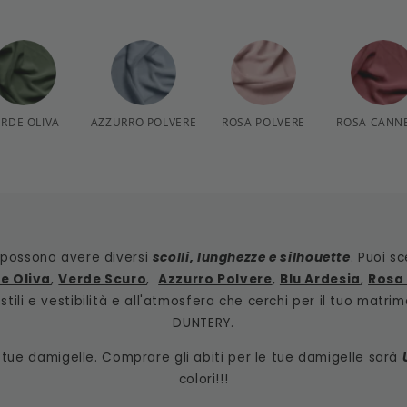
ERDE OLIVA
AZZURRO POLVERE
ROSA POLVERE
ROSA CANN
i e possono avere diversi
scolli, lunghezze e silhouette
. Puoi s
e Oliva
,
Verde Scuro
,
Azzurro Polvere
,
Blu Ardesia
,
Rosa
tili e vestibilità e all'atmosfera che cerchi per il tuo matrim
DUNTERY.
le tue damigelle. Comprare gli abiti per le tue damigelle sarà
colori!!!