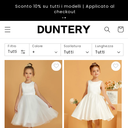
Vai
direttamente
Sconto 10% su tutti i modelli | Applicato al
ai contenuti
checkout
Carrell
Filtro
Colore
Scollatura
Lunghezza
Tutti
+
Tutti
Tutti