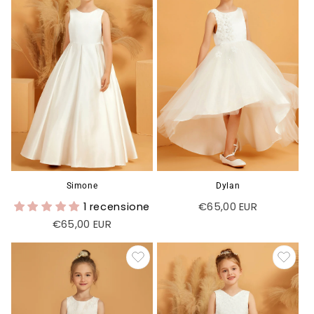
Simone
Dylan
1 recensione
Prezzo
€65,00 EUR
di
Prezzo
€65,00 EUR
listino
di
listino