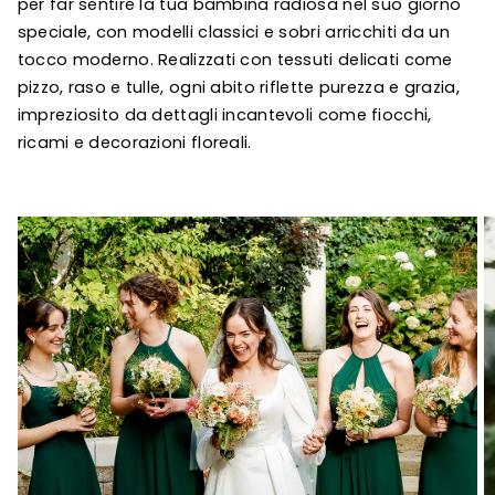
per far sentire la tua bambina radiosa nel suo giorno
e
speciale, con modelli classici e sobri arricchiti da un
z
tocco moderno. Realizzati con tessuti delicati come
i
o
pizzo, raso e tulle, ogni abito riflette purezza e grazia,
n
impreziosito da dettagli incantevoli come fiocchi,
e
ricami e decorazioni floreali.
: