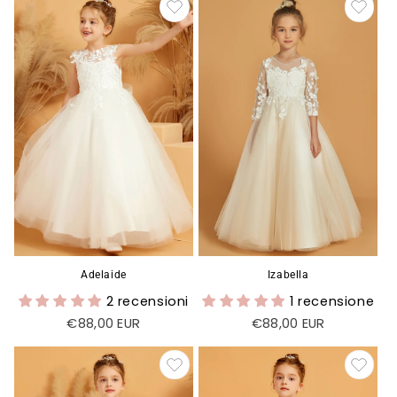
listino
Adelaide
Izabella
2 recensioni
1 recensione
Prezzo
€88,00 EUR
Prezzo
€88,00 EUR
di
di
listino
listino