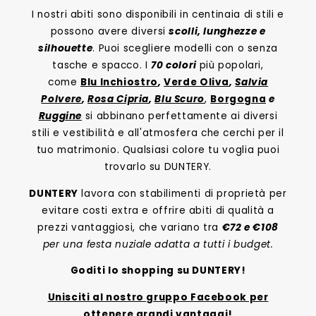
I nostri abiti sono disponibili in centinaia di stili e
possono avere diversi
scolli, lunghezze e
silhouette
. Puoi scegliere modelli con o senza
tasche e spacco. I
70 colori
più popolari,
come
Blu Inchiostro
,
Verde Oliva
,
Salvia
Polvere
,
Rosa Cipria
,
Blu Scuro
,
Borgogna
e
Ruggine
si abbinano perfettamente ai diversi
stili e vestibilità e all'atmosfera che cerchi per il
tuo matrimonio. Qualsiasi colore tu voglia puoi
trovarlo su DUNTERY.
DUNTERY
lavora con stabilimenti di proprietà per
evitare costi extra e offrire abiti di qualità a
prezzi vantaggiosi, che variano tra
€72 e €108
per una festa nuziale adatta a tutti i budget.
Goditi lo shopping su DUNTERY!
Unisciti al nostro gruppo Facebook per
ottenere grandi vantaggi!