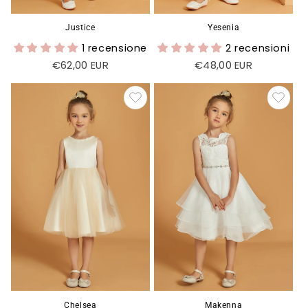
Justice
Yesenia
1 recensione
2 recensioni
Prezzo
€62,00 EUR
Prezzo
€48,00 EUR
di
di
listino
listino
Chelsea
Makenna