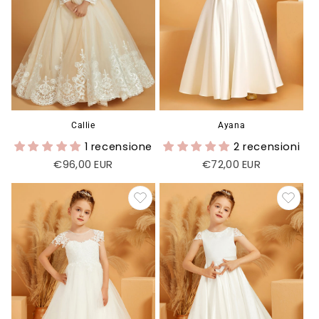
Callie
Ayana
1 recensione
2 recensioni
Prezzo
€96,00 EUR
Prezzo
€72,00 EUR
di
di
listino
listino