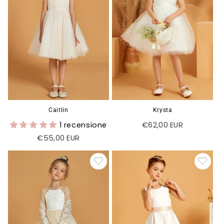
Γ
Caitlin
Krysta
1 recensione
Prezzo
€62,00 EUR
di
Prezzo
€55,00 EUR
listino
di
listino