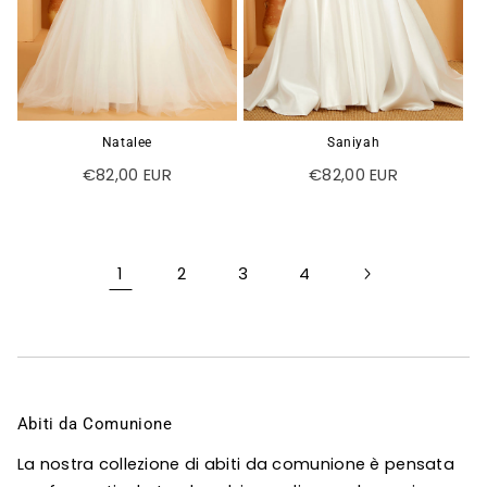
Natalee
Saniyah
Prezzo
€82,00 EUR
Prezzo
€82,00 EUR
di
di
listino
listino
1
2
3
4
C
Abiti da Comunione
o
La nostra collezione di abiti da comunione è pensata
l
l