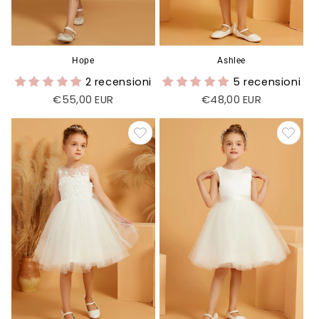
Hope
Ashlee
2 recensioni
5 recensioni
Prezzo
€55,00 EUR
Prezzo
€48,00 EUR
di
di
listino
listino