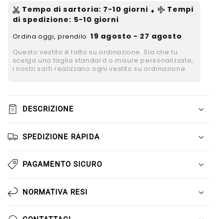
Tempo di sartoria
:
7-10
giorni
Tempi
+
di spedizione
: 5-10 giorni
19 agosto - 27 agosto
Ordina oggi, prendilo
Questo vestito è fatto su ordinazione. Sia che tu
scelga una taglia standard o misure personalizzate,
i nostri sarti realizzano ogni vestito su ordinazione.
DESCRIZIONE
SPEDIZIONE RAPIDA
PAGAMENTO SICURO
NORMATIVA RESI