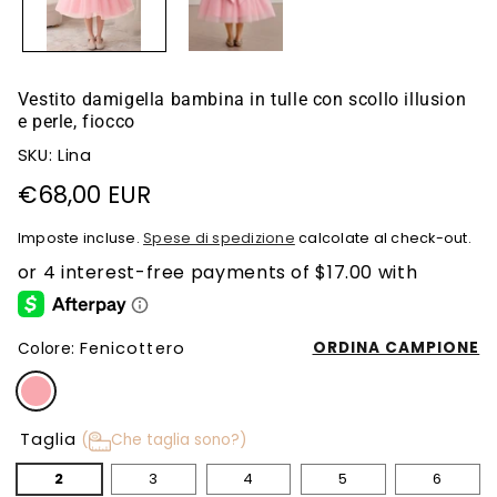
Vestito damigella bambina in tulle con scollo illusion
e perle, fiocco
SKU: Lina
Prezzo
€68,00 EUR
di
Imposte incluse.
Spese di spedizione
calcolate al check-out.
listino
Fenicottero
ORDINA CAMPIONE
Colore:
Taglia
(
Che taglia sono?)
2
3
4
5
6