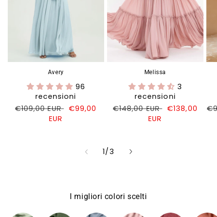
Avery
Melissa
96
3
recensioni
recensioni
Prezzo
€109,00 EUR
Prezzo
€99,00
Prezzo
€148,00 EUR
Prezzo
€138,00
Pr
€9
di
EUR
di
di
EUR
di
di
listino
vendita
listino
vendita
li
su
1
/
3
I migliori colori scelti