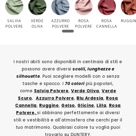
SALVIA
VERDE
AZZURRO
ROSA
ROSA
RUGGI
POLVERE
OLIVA
POLVERE
POLVERE
CANNELLA
I nostri abiti sono disponibili in centinaia di stili e
possono avere diversi
scolli, lunghezze e
silhouette
. Puoi scegliere modelli con o senza
tasche e spacco. I
70 colori
più popolari,
come
Salvia Polvere
,
Verde Oliva
,
Verde
Scuro
,
Azzurro Polvere
,
Blu Ardesia
,
Rosa
Cannella
,
Ruggine
,
Gelso
,
Glicine
,
Lilla
,
Rosa
Polvere,
si abbinano perfettamente ai diversi
stili e vestibilità e all'atmosfera che cerchi per il
tuo matrimonio. Qualsiasi colore tu voglia puoi
trovarlo su DUNTERY.