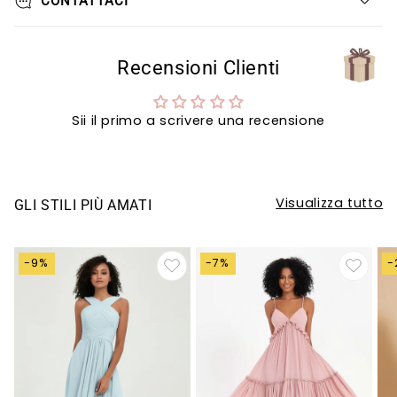
Γ
CONTATTACI
Recensioni Clienti
Sii il primo a scrivere una recensione
Visualizza tutto
GLI STILI PIÙ AMATI
-9%
-7%
-