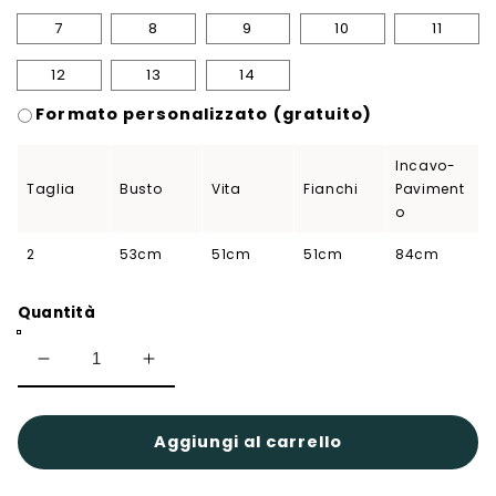
7
8
9
10
11
12
13
14
Formato personalizzato (gratuito)
Incavo-
Taglia
Busto
Vita
Fianchi
Paviment
o
2
53cm
51cm
51cm
84cm
Quantità
Diminuisci
Aumenta
quantità
quantità
per
per
Lina
Lina
Aggiungi al carrello