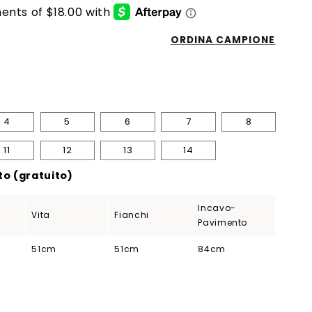
ORDINA CAMPIONE
4
5
6
7
8
11
12
13
14
o (gratuito)
Incavo-
Vita
Fianchi
Pavimento
51cm
51cm
84cm