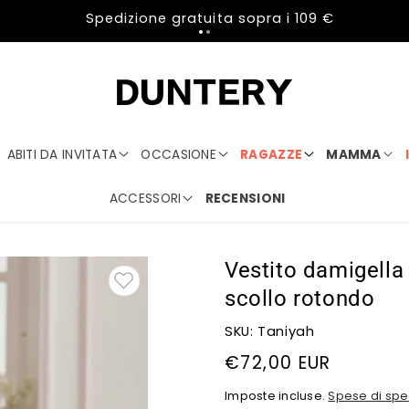
Spedizione gratuita sopra i 109 €
ABITI DA INVITATA
OCCASIONE
RAGAZZE
MAMMA
ACCESSORI
RECENSIONI
Vestito damigella
scollo rotondo
SKU: Taniyah
Prezzo
€72,00 EUR
di
Imposte incluse.
Spese di spe