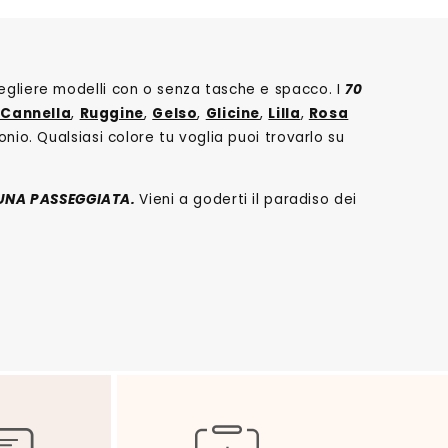
cegliere modelli con o senza tasche e spacco. I
70
 Cannella
,
Ruggine
,
Gelso
,
Glicine
,
Lilla
,
Rosa
onio. Qualsiasi colore tu voglia puoi trovarlo su
UNA PASSEGGIATA.
Vieni a goderti il paradiso dei