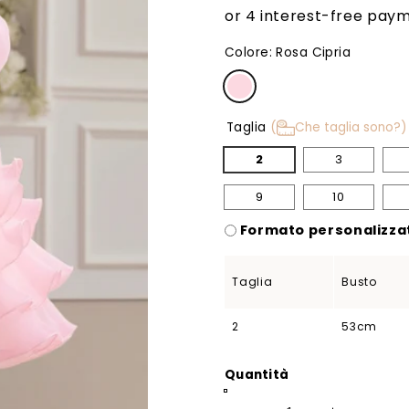
listino
Colore:
Rosa Cipria
Taglia
(
Che taglia sono?)
2
3
9
10
Formato personalizzat
Taglia
Busto
2
53cm
Quantità