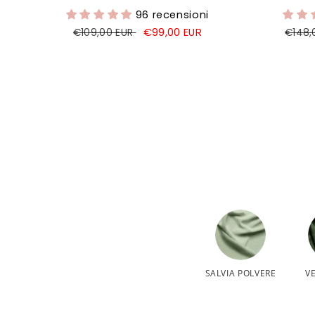
96 recensioni
Prezzo
Prezzo
€99,00 EUR
Prezz
€109,00 EUR
€148,
di
di
di
listino
vendita
listin
SALVIA POLVERE
V