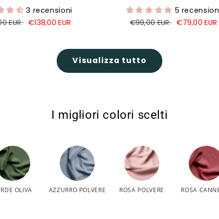
3 recensioni
5 recension
o
Prezzo
€138,00 EUR
Prezzo
Prezzo
€79,00 EUR
00 EUR
€99,00 EUR
di
di
di
o
vendita
listino
vendita
Visualizza tutto
I migliori colori scelti
ERDE OLIVA
AZZURRO POLVERE
ROSA POLVERE
ROSA CANN