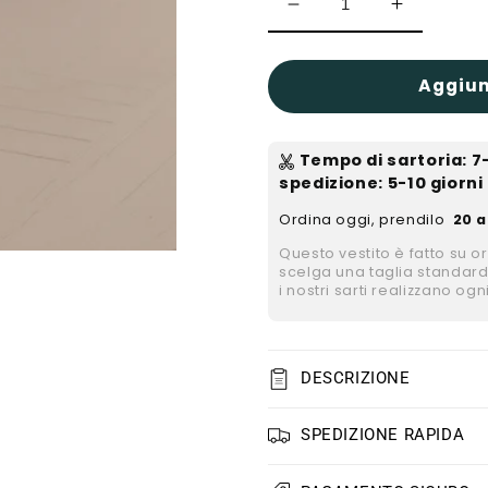
Diminuisci
Aumenta
quantità
quantità
per
per
Aggiun
Taniyah
Taniyah
Tempo di sartoria
:
7
spedizione
: 5-10 giorni
Ordina oggi, prendilo
20 a
Questo vestito è fatto su o
scelga una taglia standard
i nostri sarti realizzano ogn
DESCRIZIONE
SPEDIZIONE RAPIDA