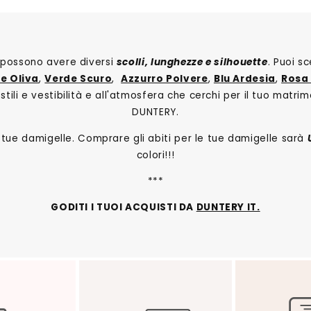
i e possono avere diversi
scolli, lunghezze e silhouette
. Puoi s
e Oliva
,
Verde Scuro
,
Azzurro Polvere
,
Blu Ardesia
,
Rosa
tili e vestibilità e all'atmosfera che cerchi per il tuo matrim
DUNTERY.
le tue damigelle. Comprare gli abiti per le tue damigelle sarà
colori!!!
***
GODITI I TUOI ACQUISTI DA
DUNTERY IT.