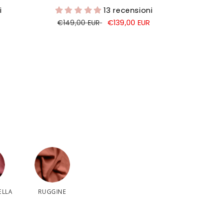
i
13 recensioni
Prezzo
Prezzo
€139,00 EUR
€149,00 EUR
di
di
listino
vendita
ELLA
RUGGINE