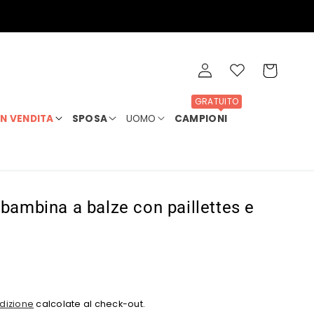
Accedi
Wishlist
Carrello
GRATUITO
IN VENDITA
SPOSA
UOMO
CAMPIONI
 bambina a balze con paillettes e
dizione
calcolate al check-out.