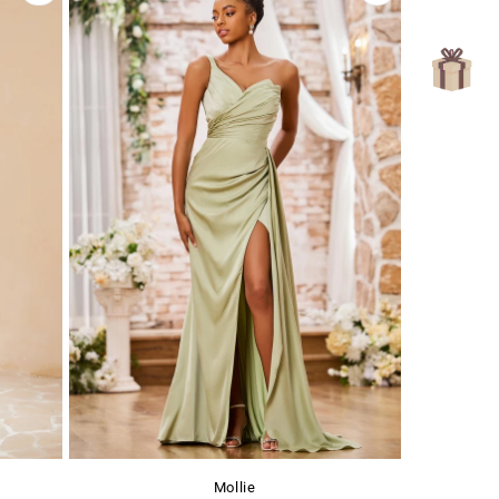
Γ
Mollie