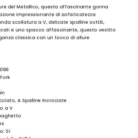
lure del
Metallico
, questa affascinante gonna
azione impressionante di sofisticatezza
a scollatura a V, delicate spalline sottili,
tricati e uno spacco affascinante, questo vestito
ganza classica con un tocco di allure
0096
 Fork
in
acciato, A Spalline Incrociate
lo a V
Spaghetto
es
o: Sì