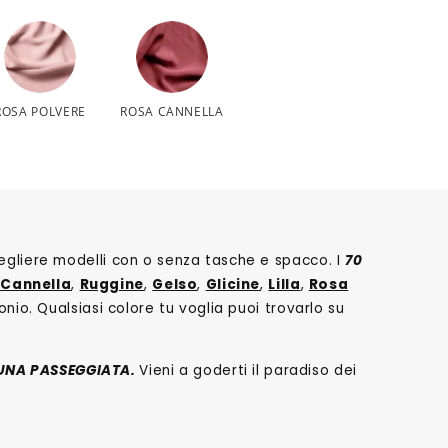
ROSA POLVERE
ROSA CANNELLA
cegliere modelli con o senza tasche e spacco. I
70
 Cannella
,
Ruggine
,
Gelso
,
Glicine
,
Lilla
,
Rosa
onio. Qualsiasi colore tu voglia puoi trovarlo su
UNA PASSEGGIATA.
Vieni a goderti il paradiso dei