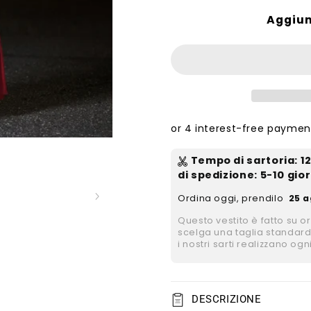
Aggiun
Tempo di sartoria
:
1
di spedizione
: 5-10 gior
Ordina oggi, prendilo
25 a
Questo vestito è fatto su o
scelga una taglia standard
i nostri sarti realizzano ogn
DESCRIZIONE