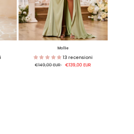
Mollie
i
13 recensioni
Prezzo
Prezzo
€139,00 EUR
€149,00 EUR
di
di
listino
vendita