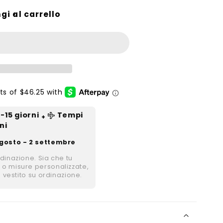
gi al carrello
2-15
giorni
Tempi
+
ni
gosto - 2 settembre
rdinazione. Sia che tu
 o misure personalizzate,
i vestito su ordinazione.