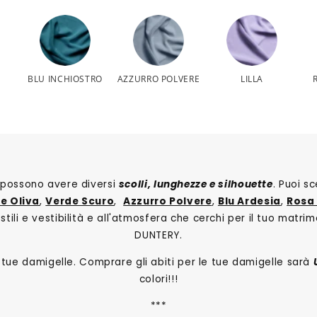
BLU INCHIOSTRO
AZZURRO POLVERE
LILLA
i e possono avere diversi
scolli, lunghezze e silhouette
. Puoi s
e Oliva
,
Verde Scuro
,
Azzurro Polvere
,
Blu Ardesia
,
Rosa
tili e vestibilità e all'atmosfera che cerchi per il tuo matrim
DUNTERY.
le tue damigelle. Comprare gli abiti per le tue damigelle sarà
colori!!!
***