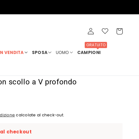
Accedi
Wishlist
Carrello
GRATUITO
IN VENDITA
SPOSA
UOMO
CAMPIONI
con scollo a V profondo
dizione
calcolate al check-out.
 al checkout