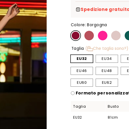
Spedizione gratuita
Colore:
Borgogna
Taglia
(
Che taglia sono?)
EU32
EU34
EU46
EU48
EU60
EU62
Formato personalizzat
Taglia
Busto
EU32
81cm