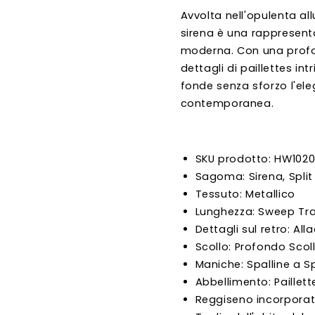
Avvolta nell'opulenta al
sirena è una rappresent
moderna. Con una profond
dettagli di paillettes in
fonde senza sforzo l'ele
contemporanea.
SKU prodotto: HW102
Sagoma: Sirena, Split
Tessuto:
Metallico
Lunghezza: Sweep Tra
Dettagli sul retro: All
Scollo: Profondo Scol
Maniche: Spalline a 
Abbellimento: Paillett
Reggiseno incorporat