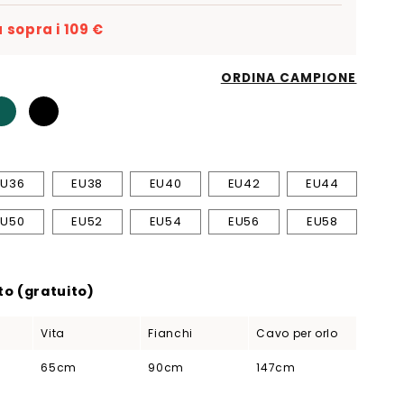
 sopra i 109 €
ORDINA CAMPIONE
EU36
EU38
EU40
EU42
EU44
EU50
EU52
EU54
EU56
EU58
o (gratuito)
Vita
Fianchi
Cavo per orlo
65cm
90cm
147cm