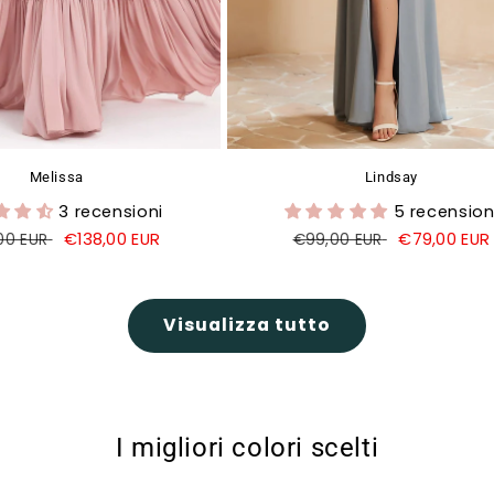
Melissa
Lindsay
3 recensioni
5 recension
o
Prezzo
€138,00 EUR
Prezzo
Prezzo
€79,00 EUR
00 EUR
€99,00 EUR
di
di
di
o
vendita
listino
vendita
Visualizza tutto
I migliori colori scelti