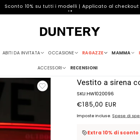
Sconto 10% su tutti i modelli | Applicato al checkout
ABITI DA INVITATA
OCCASIONE
RAGAZZE
MAMMA
ACCESSORI
RECENSIONI
Vestito a sirena 
SKU:HW1020096
Prezzo
€185,00 EUR
di
Imposte incluse.
Spese di spe
listino
Extra 10% di sconto