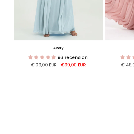
Avery
96 recensioni
Prezzo
Prezzo
€99,00 EUR
Prezz
€109,00 EUR
€148,
di
di
di
listino
vendita
listin