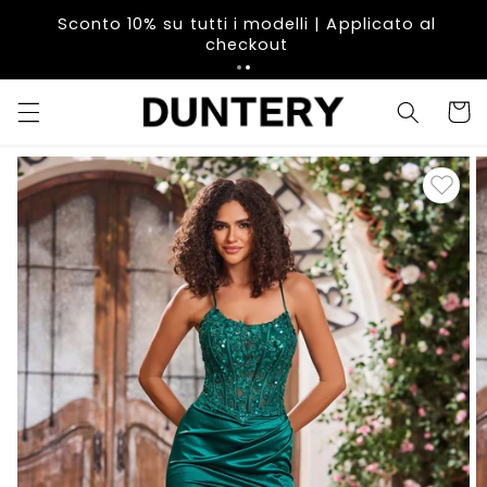
Vai
direttamente
Sconto 10% su tutti i modelli | Applicato al
ai contenuti
checkout
Carrell
Passa alle
informazioni
sul prodotto