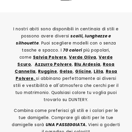
O
I nostri abiti sono disponibili in centinaia di stili e
possono avere diversi
scolli, lunghezze e
silhouette
. Puoi scegliere modelli con o senza
tasche e spacco. I
70 colori
più popolari,
come
Salvia Polvere
,
Verde Oliva
,
Verde
Scuro
,
Azzurro Polvere
,
Blu Ardesia
,
Rosa
Cannella
,
Ruggine
,
Gelso
,
Glicine
,
Lilla
,
Rosa
Polvere,
si abbinano perfettamente ai diversi
stili e vestibilità e all'atmosfera che cerchi per il
tuo matrimonio. Qualsiasi colore tu voglia puoi
trovarlo su DUNTERY.
Combina come preferisci gli stili e i colori per le
tue damigelle. Comprare gli abiti per le tue
damigelle sarà
UNA PASSEGGIATA.
Vieni a goderti
il paradiso dei colori!!!