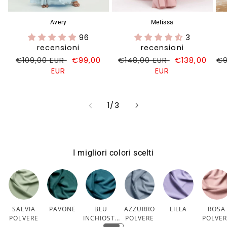
Avery
Melissa
96
3
recensioni
recensioni
Prezzo
€109,00 EUR
Prezzo
€99,00
Prezzo
€148,00 EUR
Prezzo
€138,00
Pr
€9
di
EUR
di
di
EUR
di
di
listino
vendita
listino
vendita
li
su
1
/
3
I migliori colori scelti
SALVIA
PAVONE
BLU
AZZURRO
LILLA
ROSA
POLVERE
INCHIOSTR
POLVERE
POLVE