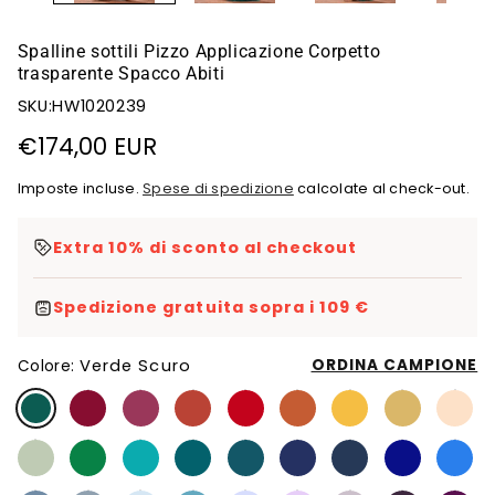
Spalline sottili Pizzo Applicazione Corpetto
trasparente Spacco Abiti
SKU:HW1020239
Prezzo
€174,00 EUR
di
Imposte incluse.
Spese di spedizione
calcolate al check-out.
listino
Extra 10% di sconto al checkout
Spedizione gratuita sopra i 109 €
Verde Scuro
ORDINA CAMPIONE
Colore: