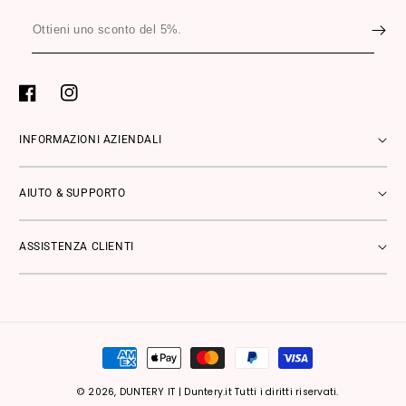
Ottieni
uno
sconto
del
Facebook
Instagram
5%.
INFORMAZIONI AZIENDALI
AIUTO & SUPPORTO
ASSISTENZA CLIENTI
Metodi
di
pagamento
© 2026,
DUNTERY IT
|
Duntery.it Tutti i diritti riservati.