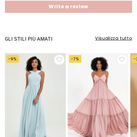
Write a review
Visualizza tutto
GLI STILI PIÙ AMATI
-9%
-7%
-