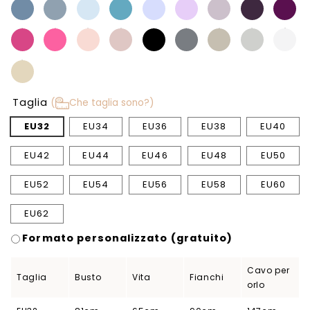
Taglia
(
Che taglia sono?)
EU32
EU34
EU36
EU38
EU40
EU42
EU44
EU46
EU48
EU50
EU52
EU54
EU56
EU58
EU60
EU62
Formato personalizzato (gratuito)
Cavo per
Taglia
Busto
Vita
Fianchi
orlo