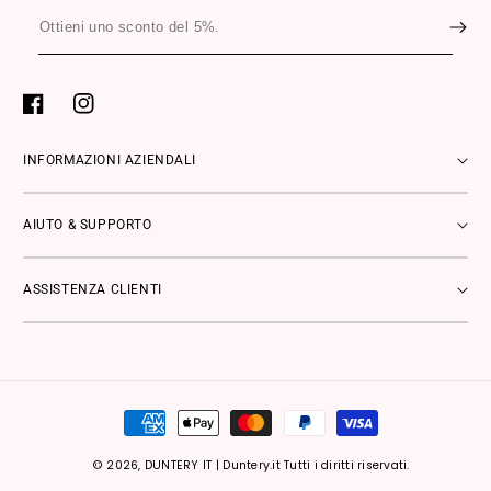
Ottieni
uno
sconto
del
Facebook
Instagram
5%.
INFORMAZIONI AZIENDALI
AIUTO & SUPPORTO
ASSISTENZA CLIENTI
Metodi
di
pagamento
© 2026,
DUNTERY IT
|
Duntery.it Tutti i diritti riservati.