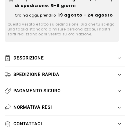
e
e
di spedizione
: 5-8 giorni
cinturino
cinturino
con
con
19 agosto - 24 agosto
Ordina oggi, prendilo
perle
perle
Questo vestito è fatto su ordinazione. Sia che tu scelga
una taglia standard o misure personalizzate, i nostri
sarti realizzano ogni vestito su ordinazione.
DESCRIZIONE
SPEDIZIONE RAPIDA
PAGAMENTO SICURO
NORMATIVA RESI
CONTATTACI