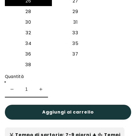
26
27
28
29
30
31
32
33
34
35
36
37
38
Quantità
Diminuisci
Aumenta
quantità
quantità
per
per
Scarpe
Scarpe
per
per
Aggiungi al carrello
bambina
bambina
con
con
tacco
tacco
quadrato,
quadrato,
+
Tempo di sartoria
:
7-9
giorni
Tempi
fiocco
fiocco