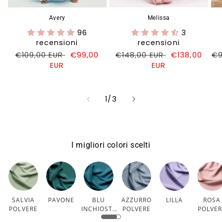
Avery
Melissa
96
3
recensioni
recensioni
Prezzo
€109,00 EUR
Prezzo
€99,00
Prezzo
€148,00 EUR
Prezzo
€138,00
Pr
€9
di
EUR
di
di
EUR
di
di
listino
vendita
listino
vendita
li
su
1
/
3
I migliori colori scelti
SALVIA
PAVONE
BLU
AZZURRO
LILLA
ROSA
POLVERE
INCHIOSTR
POLVERE
POLVE
O