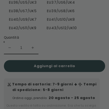
EU36/US5/UK3
EU37/US6/UK4
EU38/US7/UK5
EU39/US8/UK6
EU40/US9/UK7
EU41/US10/UK8
EU42/US11/UK9
EU43/US12/UK10
Quantità
Diminuisci
Aumenta
quantità
quantità
per
per
Scarpe
Scarpe
Basse
Basse
Aggiungi al carrello
Casual
Casual
da
da
Sposa
Sposa
Bianche
Bianche
+
Tempo di sartoria
:
7-9
giorni
Tempi
con
con
Pizzo
Pizzo
di spedizione
: 5-8 giorni
e
e
Fiori
Fiori
20 agosto - 25 agosto
Ordina oggi, prendilo
Questo vestito è fatto su ordinazione. Sia che tu scelga