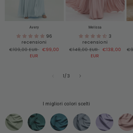
Avery
Melissa
96
3
recensioni
recensioni
Prezzo
€109,00 EUR
Prezzo
€99,00
Prezzo
€148,00 EUR
Prezzo
€138,00
Pr
€9
di
EUR
di
di
EUR
di
di
listino
vendita
listino
vendita
li
su
1
/
3
I migliori colori scelti