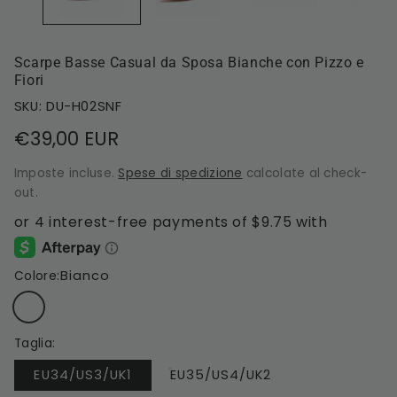
Scarpe Basse Casual da Sposa Bianche con Pizzo e
Fiori
SKU: DU-H02SNF
Prezzo
€39,00 EUR
di
Imposte incluse.
Spese di spedizione
calcolate al check-
listino
out.
Bianco
Colore:
Taglia:
EU34/US3/UK1
EU35/US4/UK2