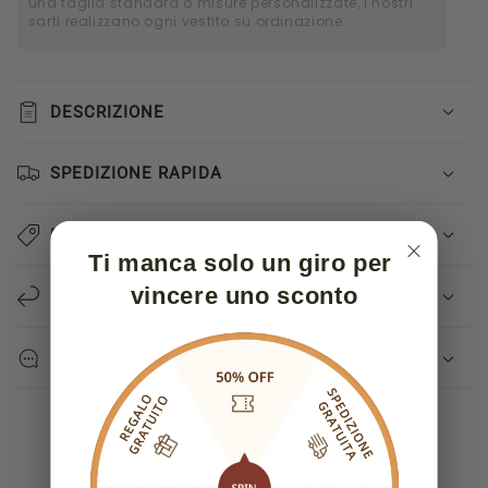
una taglia standard o misure personalizzate, i nostri
sarti realizzano ogni vestito su ordinazione.
DESCRIZIONE
SPEDIZIONE RAPIDA
PAGAMENTO SICURO
Ti manca solo un giro per 
vincere uno sconto
NORMATIVA RESI
CONTATTACI
Recensioni Clienti