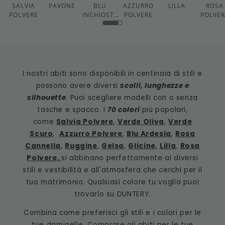
SALVIA
PAVONE
BLU
AZZURRO
LILLA
ROSA
POLVERE
INCHIOSTR
POLVERE
POLVE
O
I nostri abiti sono disponibili in centinaia di stili e
possono avere diversi
scolli, lunghezze e
silhouette
. Puoi scegliere modelli con o senza
tasche e spacco. I
70 colori
più popolari,
come
Salvia Polvere
,
Verde Oliva
,
Verde
Scuro
,
Azzurro Polvere
,
Blu Ardesia
,
Rosa
Cannella
,
Ruggine
,
Gelso
,
Glicine
,
Lilla
,
Rosa
Polvere,
si abbinano perfettamente ai diversi
stili e vestibilità e all'atmosfera che cerchi per il
tuo matrimonio. Qualsiasi colore tu voglia puoi
trovarlo su DUNTERY.
Combina come preferisci gli stili e i colori per le
tue damigelle. Comprare gli abiti per le tue