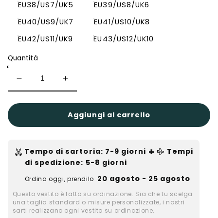
EU38/US7/UK5
EU39/US8/UK6
EU40/US9/UK7
EU41/US10/UK8
EU42/US11/UK9
EU43/US12/UK10
Quantità
Diminuisci
Aumenta
quantità
quantità
per
per
Sandali
Sandali
con
con
Aggiungi al carrello
tacco
tacco
basso,
basso,
punta
punta
a
a
+
Tempo di sartoria
:
7-9
giorni
Tempi
punta
punta
e
e
di spedizione
: 5-8 giorni
slingback
slingback
con
con
20 agosto - 25 agosto
Ordina oggi, prendilo
strass
strass
Questo vestito è fatto su ordinazione. Sia che tu scelga
una taglia standard o misure personalizzate, i nostri
sarti realizzano ogni vestito su ordinazione.