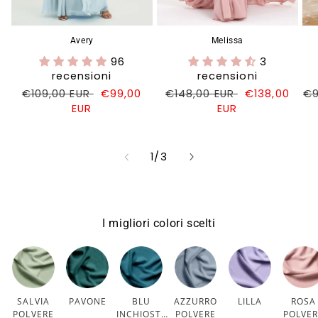
Avery
Melissa
96
3
recensioni
recensioni
Prezzo
€109,00 EUR
Prezzo
€99,00
Prezzo
€148,00 EUR
Prezzo
€138,00
Pr
€9
di
EUR
di
di
EUR
di
di
listino
vendita
listino
vendita
li
su
1
/
3
I migliori colori scelti
SALVIA
PAVONE
BLU
AZZURRO
LILLA
ROSA
POLVERE
INCHIOSTR
POLVERE
POLVE