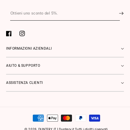
Ottieni
uno
sconto
del
Facebook
Instagram
5%.
INFORMAZIONI AZIENDALI
AIUTO & SUPPORTO
ASSISTENZA CLIENTI
Metodi
di
pagamento
© 2026,
DUNTERY IT
|
Duntery.it Tutti i diritti riservati.