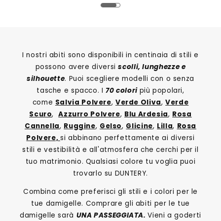
O
I nostri abiti sono disponibili in centinaia di stili e
possono avere diversi
scolli, lunghezze e
silhouette
. Puoi scegliere modelli con o senza
tasche e spacco. I
70 colori
più popolari,
come
Salvia Polvere
,
Verde Oliva
,
Verde
Scuro
,
Azzurro Polvere
,
Blu Ardesia
,
Rosa
Cannella
,
Ruggine
,
Gelso
,
Glicine
,
Lilla
,
Rosa
Polvere,
si abbinano perfettamente ai diversi
stili e vestibilità e all'atmosfera che cerchi per il
tuo matrimonio. Qualsiasi colore tu voglia puoi
trovarlo su DUNTERY.
Combina come preferisci gli stili e i colori per le
tue damigelle. Comprare gli abiti per le tue
damigelle sarà
UNA PASSEGGIATA.
Vieni a goderti