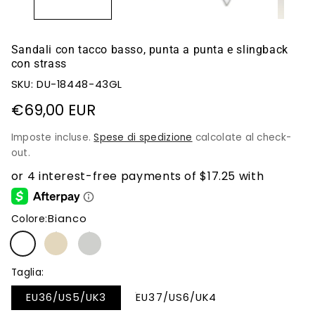
Sandali con tacco basso, punta a punta e slingback
con strass
SKU: DU-18448-43GL
Prezzo
€69,00 EUR
di
Imposte incluse.
Spese di spedizione
calcolate al check-
listino
out.
Bianco
Colore:
Taglia:
EU36/US5/UK3
EU37/US6/UK4