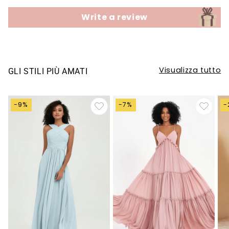
Write a review
Visualizza tutto
GLI STILI PIÙ AMATI
-9%
-7%
-