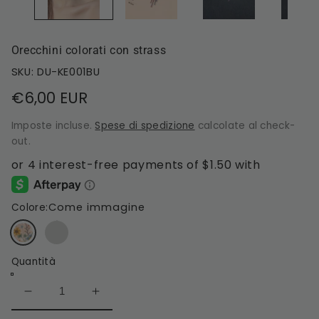
Orecchini colorati con strass
SKU: DU-KE001BU
Prezzo
€6,00 EUR
di
Imposte incluse.
Spese di spedizione
calcolate al check-
listino
out.
Come immagine
Colore:
Quantità
Diminuisci
Aumenta
quantità
quantità
per
per