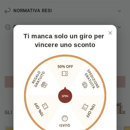
Γ
NORMATIVA RESI
CONTATTACI
Ti manca solo un giro per 
vincere uno sconto
Recensioni Clienti
Sii il primo a scrivere una recensione
Write a review
Visualizza tutto
GLI STILI PIÙ AMATI