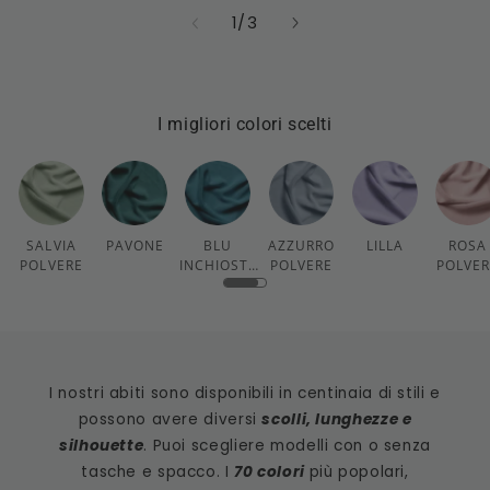
su
1
/
3
I migliori colori scelti
SALVIA
PAVONE
BLU
AZZURRO
LILLA
ROSA
POLVERE
INCHIOSTR
POLVERE
POLVE
O
I nostri abiti sono disponibili in centinaia di stili e
possono avere diversi
scolli, lunghezze e
silhouette
. Puoi scegliere modelli con o senza
tasche e spacco. I
70 colori
più popolari,