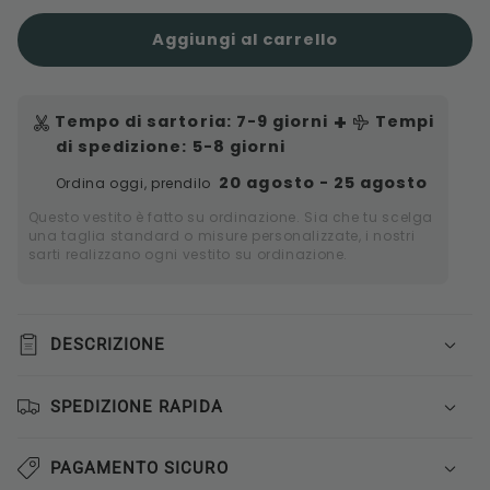
Orecchini
Orecchini
colorati
colorati
Aggiungi al carrello
con
con
strass
strass
+
Tempo di sartoria
:
7-9
giorni
Tempi
di spedizione
: 5-8 giorni
20 agosto - 25 agosto
Ordina oggi, prendilo
Questo vestito è fatto su ordinazione. Sia che tu scelga
una taglia standard o misure personalizzate, i nostri
sarti realizzano ogni vestito su ordinazione.
DESCRIZIONE
SPEDIZIONE RAPIDA
PAGAMENTO SICURO