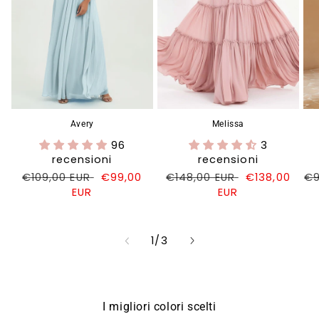
Avery
Melissa
96
3
recensioni
recensioni
Prezzo
€109,00 EUR
Prezzo
€99,00
Prezzo
€148,00 EUR
Prezzo
€138,00
Pr
€9
di
EUR
di
di
EUR
di
di
listino
vendita
listino
vendita
li
su
1
/
3
I migliori colori scelti