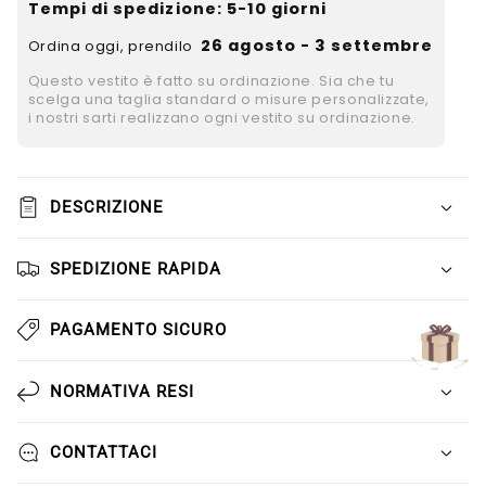
Γ
Tempi di spedizione
: 5-10 giorni
26 agosto - 3 settembre
Ordina oggi, prendilo
Questo vestito è fatto su ordinazione. Sia che tu
scelga una taglia standard o misure personalizzate,
i nostri sarti realizzano ogni vestito su ordinazione.
DESCRIZIONE
SPEDIZIONE RAPIDA
PAGAMENTO SICURO
NORMATIVA RESI
CONTATTACI