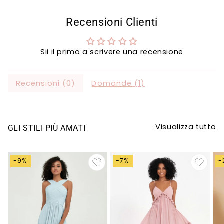
Recensioni Clienti
Sii il primo a scrivere una recensione
Recensioni (
0
)
Domande (
1
)
Visualizza tutto
GLI STILI PIÙ AMATI
-9%
-7%
-