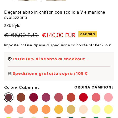
Elegante abito in chiffon con scollo a V e maniche
svolazzanti
SKU:Kyla
Prezzo
€165,00 EUR
Prezzo
€140,00 EUR
Vendita
di
di
Imposte incluse.
Spese di spedizione
calcolate al check-out.
listino
vendita
Extra 10% di sconto al checkout
Spedizione gratuita sopra i 109 €
Cabernet
ORDINA CAMPIONE
Colore: