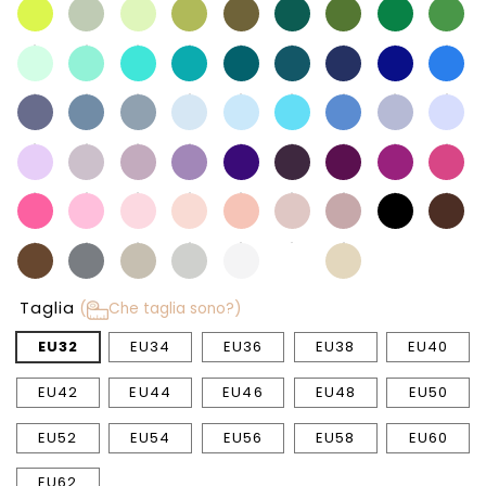
Taglia
(
Che taglia sono?)
EU32
EU34
EU36
EU38
EU40
EU42
EU44
EU46
EU48
EU50
EU52
EU54
EU56
EU58
EU60
EU62