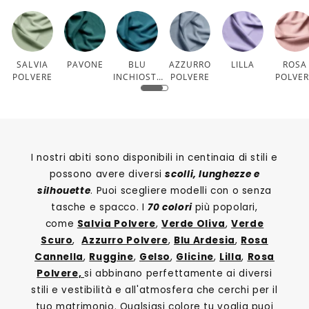
SALVIA
PAVONE
BLU
AZZURRO
LILLA
ROSA
POLVERE
INCHIOSTR
POLVERE
POLVE
O
I nostri abiti sono disponibili in centinaia di stili e
possono avere diversi
scolli, lunghezze e
silhouette
. Puoi scegliere modelli con o senza
tasche e spacco. I
70 colori
più popolari,
come
Salvia Polvere
,
Verde Oliva
,
Verde
Scuro
,
Azzurro Polvere
,
Blu Ardesia
,
Rosa
Cannella
,
Ruggine
,
Gelso
,
Glicine
,
Lilla
,
Rosa
Polvere,
si abbinano perfettamente ai diversi
stili e vestibilità e all'atmosfera che cerchi per il
tuo matrimonio. Qualsiasi colore tu voglia puoi