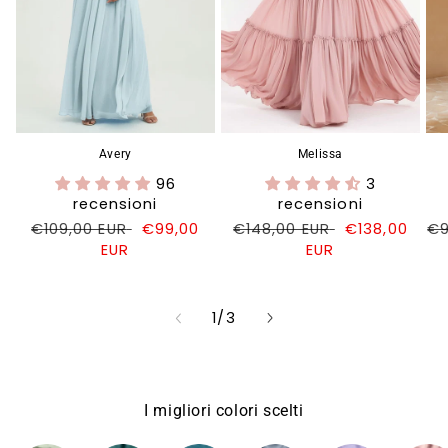
Avery
Melissa
96
3
recensioni
recensioni
Prezzo
€109,00 EUR
Prezzo
€99,00
Prezzo
€148,00 EUR
Prezzo
€138,00
Pr
€9
di
EUR
di
di
EUR
di
di
listino
vendita
listino
vendita
li
su
1
/
3
I migliori colori scelti