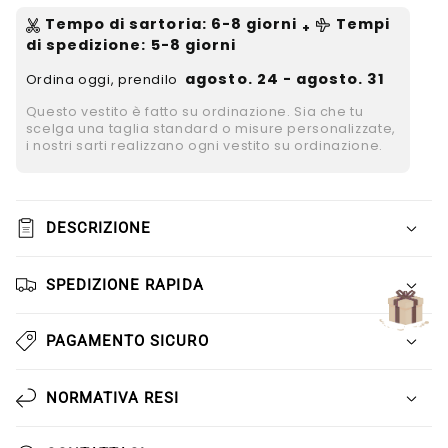
Γ
Tempo di sartoria
:
6-8
giorni
Tempi
+
di spedizione
: 5-8 giorni
agosto. 24 - agosto. 31
Ordina oggi, prendilo
Questo vestito è fatto su ordinazione. Sia che tu
scelga una taglia standard o misure personalizzate,
i nostri sarti realizzano ogni vestito su ordinazione.
DESCRIZIONE
SPEDIZIONE RAPIDA
PAGAMENTO SICURO
NORMATIVA RESI