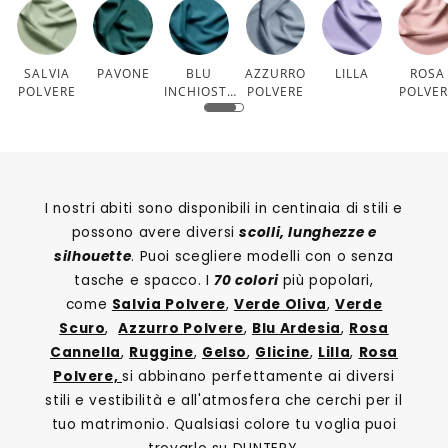
SALVIA
PAVONE
BLU
AZZURRO
LILLA
ROSA
POLVERE
INCHIOSTR
POLVERE
POLVE
O
I nostri abiti sono disponibili in centinaia di stili e
possono avere diversi
scolli, lunghezze e
silhouette
. Puoi scegliere modelli con o senza
tasche e spacco. I
70 colori
più popolari,
come
Salvia Polvere
,
Verde Oliva
,
Verde
Scuro
,
Azzurro Polvere
,
Blu Ardesia
,
Rosa
Cannella
,
Ruggine
,
Gelso
,
Glicine
,
Lilla
,
Rosa
Polvere,
si abbinano perfettamente ai diversi
stili e vestibilità e all'atmosfera che cerchi per il
tuo matrimonio. Qualsiasi colore tu voglia puoi