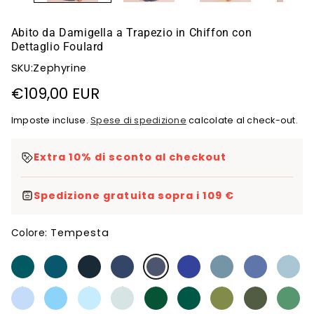
Abito da Damigella a Trapezio in Chiffon con
Dettaglio Foulard
SKU:Zephyrine
Prezzo
€109,00 EUR
di
Imposte incluse.
Spese di spedizione
calcolate al check-out.
listino
Extra 10% di sconto al checkout
Spedizione gratuita sopra i 109 €
Tempesta
Colore: