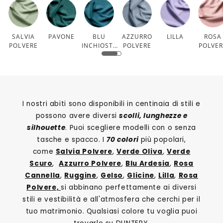
SALVIA
PAVONE
BLU
AZZURRO
LILLA
ROSA
POLVERE
INCHIOSTR
POLVERE
POLVE
O
I nostri abiti sono disponibili in centinaia di stili e
possono avere diversi
scolli, lunghezze e
silhouette
. Puoi scegliere modelli con o senza
tasche e spacco. I
70 colori
più popolari,
come
Salvia Polvere
,
Verde Oliva
,
Verde
Scuro
,
Azzurro Polvere
,
Blu Ardesia
,
Rosa
Cannella
,
Ruggine
,
Gelso
,
Glicine
,
Lilla
,
Rosa
Polvere,
si abbinano perfettamente ai diversi
stili e vestibilità e all'atmosfera che cerchi per il
tuo matrimonio. Qualsiasi colore tu voglia puoi