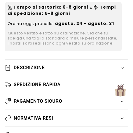
Γ
Tempo di sartoria
:
6-8
giorni
Tempi
+
di spedizione
: 5-8 giorni
agosto. 24 - agosto. 31
Ordina oggi, prendilo
Questo vestito è fatto su ordinazione. Sia che tu
scelga una taglia standard o misure personalizzate,
i nostri sarti realizzano ogni vestito su ordinazione.
DESCRIZIONE
SPEDIZIONE RAPIDA
PAGAMENTO SICURO
NORMATIVA RESI