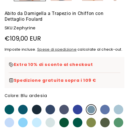
Abito da Damigella a Trapezio in Chiffon con
Dettaglio Foulard
SKU:Zephyrine
Prezzo
€109,00 EUR
di
Imposte incluse.
Spese di spedizione
calcolate al check-out.
listino
Extra 10% di sconto al checkout
Spedizione gratuita sopra i 109 €
Blu ardesia
Colore: