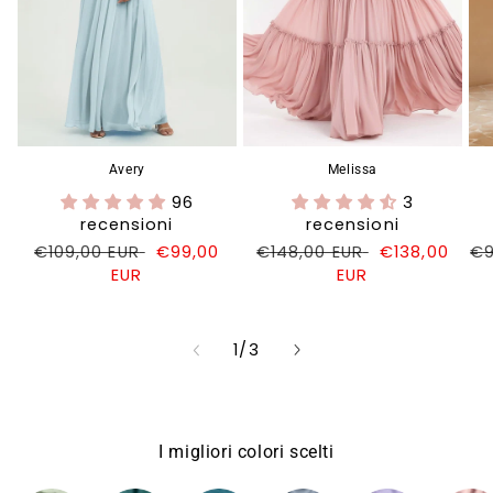
Avery
Melissa
96
3
recensioni
recensioni
Prezzo
€109,00 EUR
Prezzo
€99,00
Prezzo
€148,00 EUR
Prezzo
€138,00
Pr
€9
di
EUR
di
di
EUR
di
di
listino
vendita
listino
vendita
li
su
1
/
3
I migliori colori scelti