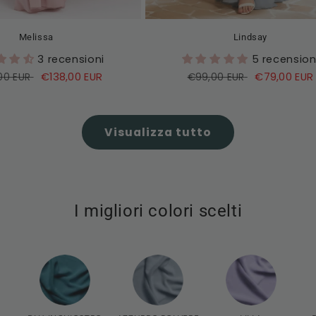
Melissa
Lindsay
3 recensioni
5 recension
o
Prezzo
€138,00 EUR
Prezzo
Prezzo
€79,00 EUR
00 EUR
€99,00 EUR
di
di
di
o
vendita
listino
vendita
Visualizza tutto
I migliori colori scelti