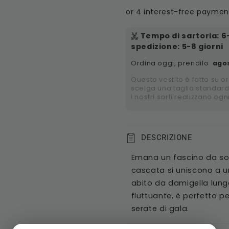
Tempo di sartoria
:
6
spedizione
: 5-8 giorni
Ordina oggi, prendilo
agos
Questo vestito è fatto su o
scelga una taglia standard
i nostri sarti realizzano ogn
DESCRIZIONE
Emana un fascino da sog
cascata si uniscono a un
abito da damigella lung
fluttuante, è perfetto p
serate di gala.