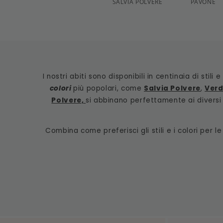
SALVIA POLVERE
PAVONE
I nostri abiti sono disponibili in centinaia di stil
colori
più popolari, come
Salvia Polvere
,
Verd
Polvere,
si abbinano perfettamente ai diversi s
Combina come preferisci gli stili e i colori per 