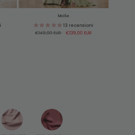
Mollie
i
13 recensioni
Prezzo
Prezzo
€139,00 EUR
€149,00 EUR
di
di
listino
vendita