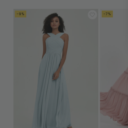
-9%
-7%