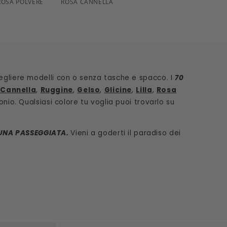
ROSA POLVERE
ROSA CANNELLA
cegliere modelli con o senza tasche e spacco. I
70
 Cannella
,
Ruggine
,
Gelso
,
Glicine
,
Lilla
,
Rosa
onio. Qualsiasi colore tu voglia puoi trovarlo su
UNA PASSEGGIATA.
Vieni a goderti il paradiso dei