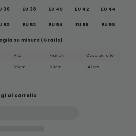
U 36
EU 38
EU 40
EU 42
EU 44
U 50
EU 52
EU 54
EU 56
EU 58
Taglia su misura (Gratis)
Vita
Fianchi
Cavo per orlo
65cm
90cm
147cm
gi al carrello