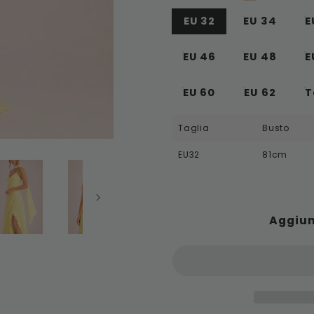
EU 32
EU 34
E
EU 46
EU 48
E
EU 60
EU 62
Taglia
Busto
EU32
81cm
Aggiun