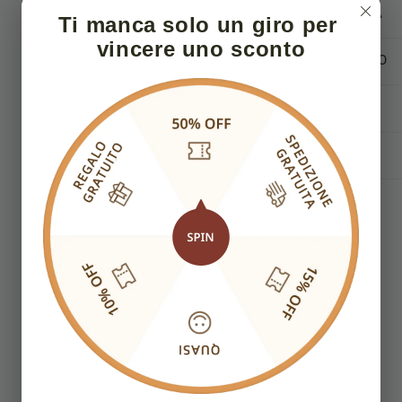
SPEDIZIONE RAPIDA
Ti manca solo un giro per 
vincere uno sconto
PAGAMENTO SICURO
NORMATIVA RESI
CONTATTACI
Recensioni Clienti
Sii il primo a scrivere una recensione