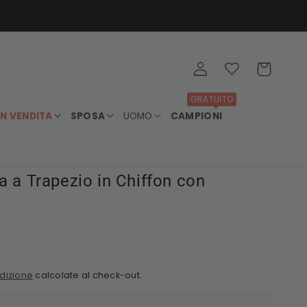
Accedi
Wishlist
Carrello
GRATUITO
IN VENDITA
SPOSA
UOMO
CAMPIONI
a a Trapezio in Chiffon con
dizione
calcolate al check-out.