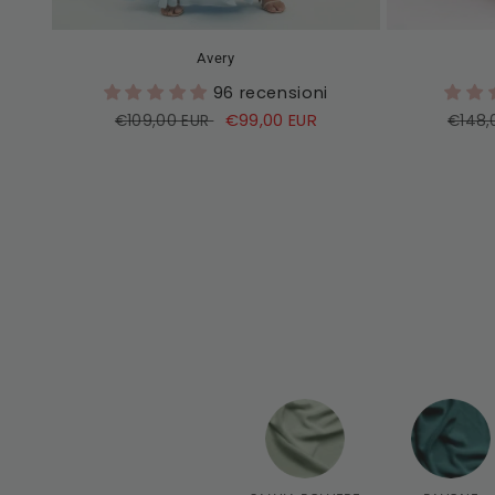
Avery
96 recensioni
Prezzo
Prezzo
€99,00 EUR
Prezz
€109,00 EUR
€148,
di
di
di
listino
vendita
listin