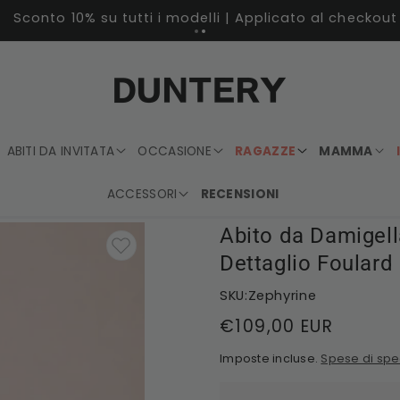
Sconto 10% su tutti i modelli | Applicato al checkout
ABITI DA INVITATA
OCCASIONE
RAGAZZE
MAMMA
ACCESSORI
RECENSIONI
Abito da Damigell
Dettaglio Foulard
SKU:Zephyrine
Prezzo
€109,00 EUR
di
Imposte incluse.
Spese di spe
listino