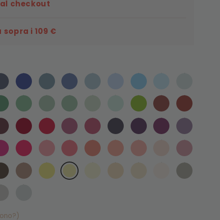
 al checkout
 sopra i 109 €
sono?)