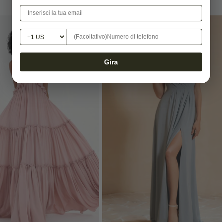
-20%
Gira