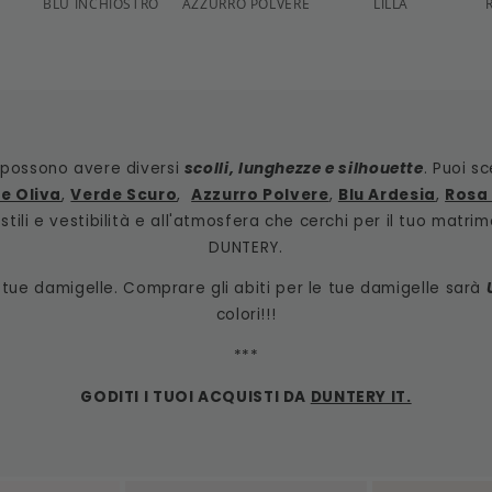
BLU INCHIOSTRO
AZZURRO POLVERE
LILLA
i e possono avere diversi
scolli, lunghezze e silhouette
. Puoi s
e Oliva
,
Verde Scuro
,
Azzurro Polvere
,
Blu Ardesia
,
Rosa
tili e vestibilità e all'atmosfera che cerchi per il tuo matrim
DUNTERY.
le tue damigelle. Comprare gli abiti per le tue damigelle sarà
colori!!!
***
GODITI I TUOI ACQUISTI DA
DUNTERY IT.