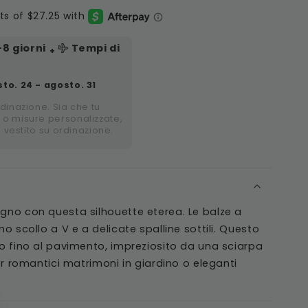
-8
giorni
Tempi di
+
to. 24 - agosto. 31
rdinazione. Sia che tu
 o misure personalizzate,
i vestito su ordinazione.
no con questa silhouette eterea. Le balze a
o scollo a V e a delicate spalline sottili. Questo
o fino al pavimento, impreziosito da una sciarpa
er romantici matrimoni in giardino o eleganti