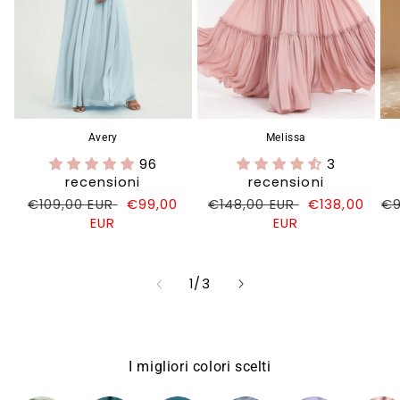
Avery
Melissa
96
3
recensioni
recensioni
Prezzo
€109,00 EUR
Prezzo
€99,00
Prezzo
€148,00 EUR
Prezzo
€138,00
Pr
€9
di
EUR
di
di
EUR
di
di
listino
vendita
listino
vendita
li
su
1
/
3
I migliori colori scelti