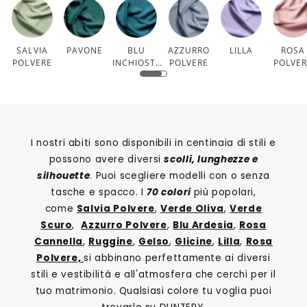
SALVIA
PAVONE
BLU
AZZURRO
LILLA
ROSA
POLVERE
INCHIOSTR
POLVERE
POLVE
O
I nostri abiti sono disponibili in centinaia di stili e
possono avere diversi
scolli, lunghezze e
silhouette
. Puoi scegliere modelli con o senza
tasche e spacco. I
70 colori
più popolari,
come
Salvia Polvere
,
Verde Oliva
,
Verde
Scuro
,
Azzurro Polvere
,
Blu Ardesia
,
Rosa
Cannella
,
Ruggine
,
Gelso
,
Glicine
,
Lilla
,
Rosa
Polvere,
si abbinano perfettamente ai diversi
stili e vestibilità e all'atmosfera che cerchi per il
tuo matrimonio. Qualsiasi colore tu voglia puoi