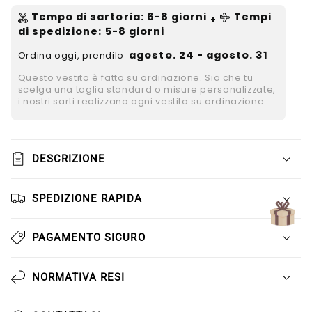
Γ
Tempo di sartoria
:
6-8
giorni
Tempi
+
di spedizione
: 5-8 giorni
agosto. 24 - agosto. 31
Ordina oggi, prendilo
Questo vestito è fatto su ordinazione. Sia che tu
scelga una taglia standard o misure personalizzate,
i nostri sarti realizzano ogni vestito su ordinazione.
DESCRIZIONE
SPEDIZIONE RAPIDA
PAGAMENTO SICURO
NORMATIVA RESI