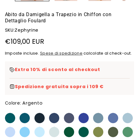
Abito da Damigella a Trapezio in Chiffon con
Dettaglio Foulard
SKU:Zephyrine
Prezzo
€109,00 EUR
di
Imposte incluse.
Spese di spedizione
calcolate al check-out.
listino
Extra 10% di sconto al checkout
Spedizione gratuita sopra i 109 €
Argento
Colore: