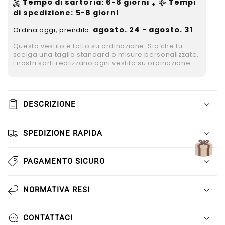
Γ
Tempo di sartoria
:
6-8
giorni
Tempi
+
di spedizione
: 5-8 giorni
agosto. 24 - agosto. 31
Ordina oggi, prendilo
Questo vestito è fatto su ordinazione. Sia che tu
scelga una taglia standard o misure personalizzate,
i nostri sarti realizzano ogni vestito su ordinazione.
DESCRIZIONE
SPEDIZIONE RAPIDA
PAGAMENTO SICURO
NORMATIVA RESI
CONTATTACI