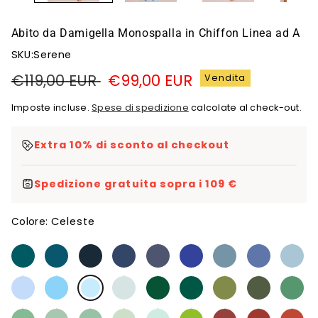
Abito da Damigella Monospalla in Chiffon Linea ad A
SKU:Serene
Prezzo
€119,00 EUR
Prezzo
€99,00 EUR
Vendita
di
di
Imposte incluse.
Spese di spedizione
calcolate al check-out.
listino
vendita
Extra 10% di sconto al checkout
Spedizione gratuita sopra i 109 €
Celeste
Colore: