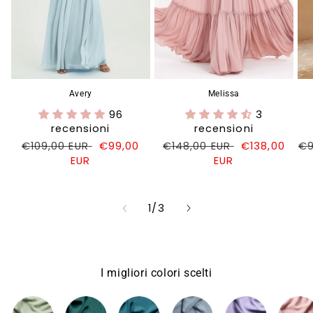
Avery
Melissa
96
3
recensioni
recensioni
Prezzo
€109,00 EUR
Prezzo
€99,00
Prezzo
€148,00 EUR
Prezzo
€138,00
Pr
€9
di
EUR
di
di
EUR
di
di
listino
vendita
listino
vendita
li
su
1
/
3
I migliori colori scelti