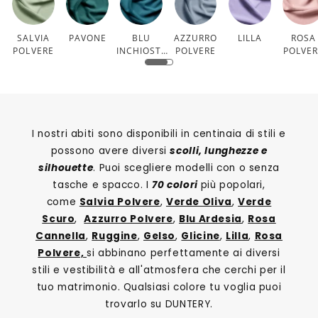
SALVIA
PAVONE
BLU
AZZURRO
LILLA
ROSA
POLVERE
INCHIOSTR
POLVERE
POLVE
O
I nostri abiti sono disponibili in centinaia di stili e
possono avere diversi
scolli, lunghezze e
silhouette
. Puoi scegliere modelli con o senza
tasche e spacco. I
70 colori
più popolari,
come
Salvia Polvere
,
Verde Oliva
,
Verde
Scuro
,
Azzurro Polvere
,
Blu Ardesia
,
Rosa
Cannella
,
Ruggine
,
Gelso
,
Glicine
,
Lilla
,
Rosa
Polvere,
si abbinano perfettamente ai diversi
stili e vestibilità e all'atmosfera che cerchi per il
tuo matrimonio. Qualsiasi colore tu voglia puoi
trovarlo su DUNTERY.