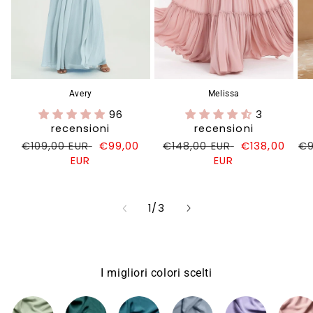
Avery
Melissa
96
3
recensioni
recensioni
Prezzo
€109,00 EUR
Prezzo
€99,00
Prezzo
€148,00 EUR
Prezzo
€138,00
Pr
€9
di
EUR
di
di
EUR
di
di
listino
vendita
listino
vendita
li
su
1
/
3
I migliori colori scelti