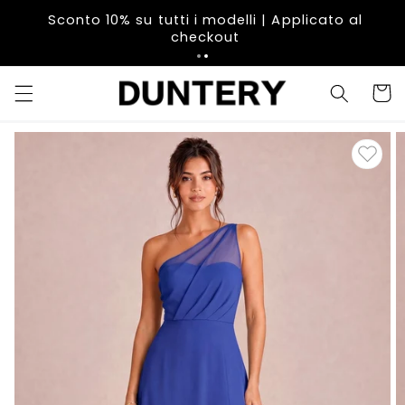
Vai
direttamente
Sconto 10% su tutti i modelli | Applicato al
ai contenuti
checkout
Carrell
Passa alle
informazioni
sul prodotto