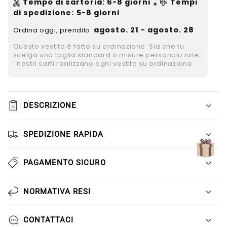
Γ
Tempo di sartoria
:
6-8
giorni
Tempi
+
di spedizione
: 5-8 giorni
agosto. 21 - agosto. 28
Ordina oggi, prendilo
Questo vestito è fatto su ordinazione. Sia che tu
scelga una taglia standard o misure personalizzate,
i nostri sarti realizzano ogni vestito su ordinazione.
DESCRIZIONE
SPEDIZIONE RAPIDA
PAGAMENTO SICURO
NORMATIVA RESI
CONTATTACI