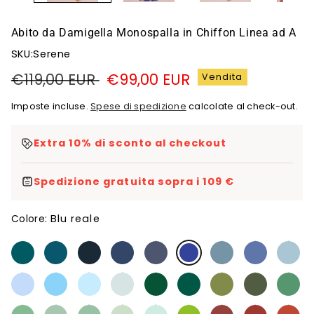
Abito da Damigella Monospalla in Chiffon Linea ad A
SKU:Serene
Prezzo
€119,00 EUR
Prezzo
€99,00 EUR
Vendita
di
di
Imposte incluse.
Spese di spedizione
calcolate al check-out.
listino
vendita
Extra 10% di sconto al checkout
Spedizione gratuita sopra i 109 €
Blu reale
Colore: