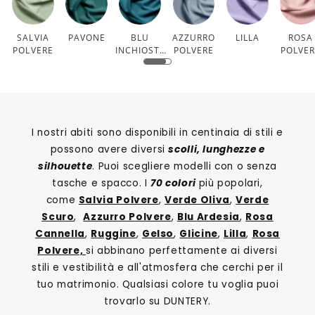
SALVIA
PAVONE
BLU
AZZURRO
LILLA
ROSA
POLVERE
INCHIOSTR
POLVERE
POLVE
O
I nostri abiti sono disponibili in centinaia di stili e
possono avere diversi
scolli, lunghezze e
silhouette
. Puoi scegliere modelli con o senza
tasche e spacco. I
70 colori
più popolari,
come
Salvia Polvere
,
Verde Oliva
,
Verde
Scuro
,
Azzurro Polvere
,
Blu Ardesia
,
Rosa
Cannella
,
Ruggine
,
Gelso
,
Glicine
,
Lilla
,
Rosa
Polvere,
si abbinano perfettamente ai diversi
stili e vestibilità e all'atmosfera che cerchi per il
tuo matrimonio. Qualsiasi colore tu voglia puoi
trovarlo su DUNTERY.