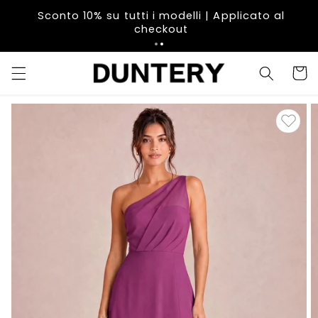
Vai
direttamente
Sconto 10% su tutti i modelli | Applicato al
ai contenuti
checkout
Carrell
Passa alle
informazioni
sul prodotto