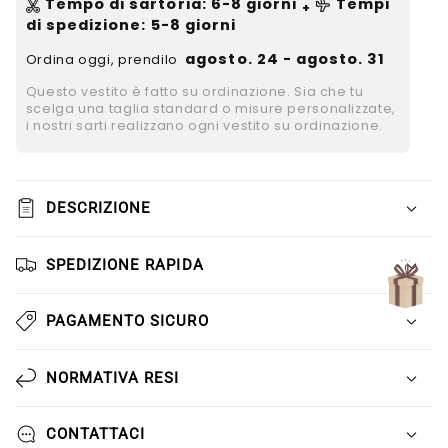
Γ
Tempo di sartoria
:
6-8
giorni
Tempi
+
di spedizione
: 5-8 giorni
agosto. 24 - agosto. 31
Ordina oggi, prendilo
Questo vestito è fatto su ordinazione. Sia che tu
scelga una taglia standard o misure personalizzate,
i nostri sarti realizzano ogni vestito su ordinazione.
DESCRIZIONE
SPEDIZIONE RAPIDA
PAGAMENTO SICURO
NORMATIVA RESI
CONTATTACI