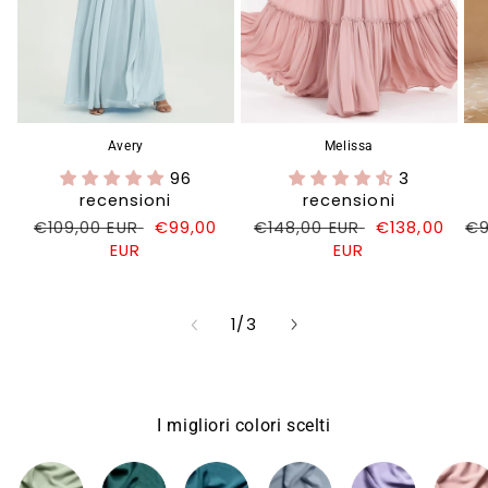
Avery
Melissa
96
3
recensioni
recensioni
Prezzo
€109,00 EUR
Prezzo
€99,00
Prezzo
€148,00 EUR
Prezzo
€138,00
Pr
€9
di
EUR
di
di
EUR
di
di
listino
vendita
listino
vendita
li
su
1
/
3
I migliori colori scelti