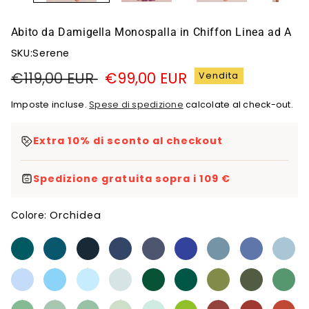
Abito da Damigella Monospalla in Chiffon Linea ad A
SKU:Serene
Prezzo
€119,00 EUR
Prezzo
€99,00 EUR
Vendita
di
di
Imposte incluse.
Spese di spedizione
calcolate al check-out.
listino
vendita
Extra 10% di sconto al checkout
Spedizione gratuita sopra i 109 €
Orchidea
Colore: