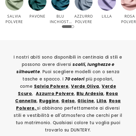
SALVIA
PAVONE
BLU
AZZURRO
LILLA
ROSA
POLVERE
INCHIOSTR
POLVERE
POLVE
O
I nostri abiti sono disponibili in centinaia di stili e
possono avere diversi
scolli, lunghezze e
silhouette
. Puoi scegliere modelli con o senza
tasche e spacco. I
70 colori
più popolari,
come
Salvia Polvere
,
Verde Oliva
,
Verde
Scuro
,
Azzurro Polvere
,
Blu Ardesia
,
Rosa
Cannella
,
Ruggine
,
Gelso
,
Glicine
,
Lilla
,
Rosa
Polvere,
si abbinano perfettamente ai diversi
stili e vestibilità e all'atmosfera che cerchi per il
tuo matrimonio. Qualsiasi colore tu voglia puoi
trovarlo su DUNTERY.