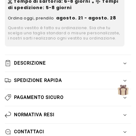
Γ
Tempo di sartoria
:
6-8
giorni
Tempi
+
di spedizione
: 5-8 giorni
agosto. 21 - agosto. 28
Ordina oggi, prendilo
Questo vestito è fatto su ordinazione. Sia che tu
scelga una taglia standard o misure personalizzate,
i nostri sarti realizzano ogni vestito su ordinazione.
DESCRIZIONE
SPEDIZIONE RAPIDA
PAGAMENTO SICURO
NORMATIVA RESI
CONTATTACI