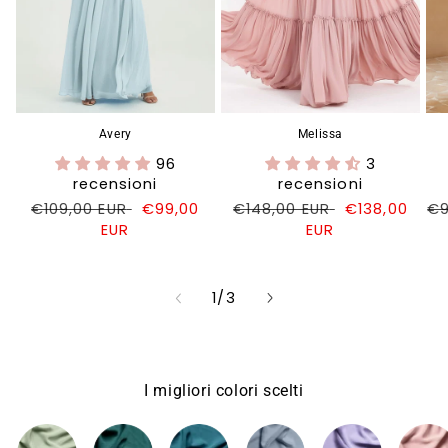
Avery
Melissa
96
3
recensioni
recensioni
Prezzo
€109,00 EUR
Prezzo
€99,00
Prezzo
€148,00 EUR
Prezzo
€138,00
Pr
€9
di
EUR
di
di
EUR
di
di
listino
vendita
listino
vendita
li
su
1
/
3
I migliori colori scelti