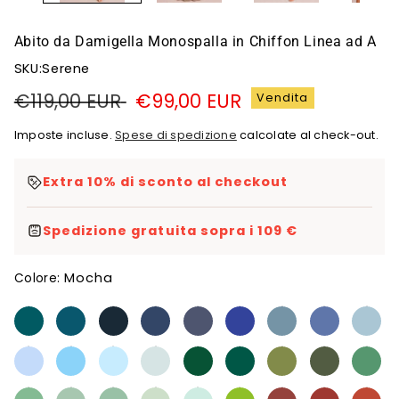
Abito da Damigella Monospalla in Chiffon Linea ad A
SKU:Serene
Prezzo
€119,00 EUR
Prezzo
€99,00 EUR
Vendita
di
di
Imposte incluse.
Spese di spedizione
calcolate al check-out.
listino
vendita
Extra 10% di sconto al checkout
Spedizione gratuita sopra i 109 €
Mocha
Colore: