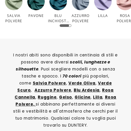
SALVIA
PAVONE
BLU
AZZURRO
LILLA
ROSA
POLVERE
INCHIOSTR
POLVERE
POLVE
O
I nostri abiti sono disponibili in centinaia di stili e
possono avere diversi
scolli, lunghezze e
silhouette
. Puoi scegliere modelli con o senza
tasche e spacco. I
70 colori
più popolari,
come
Salvia Polvere
,
Verde Oliva
,
Verde
Scuro
,
Azzurro Polvere
,
Blu Ardesia
,
Rosa
Cannella
,
Ruggine
,
Gelso
,
Glicine
,
Lilla
,
Rosa
Polvere,
si abbinano perfettamente ai diversi
stili e vestibilità e all'atmosfera che cerchi per il
tuo matrimonio. Qualsiasi colore tu voglia puoi
trovarlo su DUNTERY.