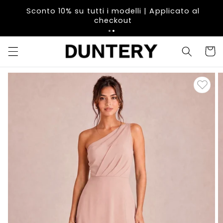
Vai
direttamente
Sconto 10% su tutti i modelli | Applicato al
ai contenuti
checkout
Carrell
Passa alle
informazioni
sul prodotto