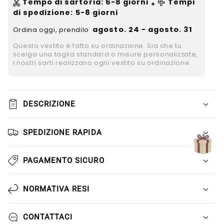
Γ
Tempo di sartoria
:
6-8
giorni
Tempi
+
di spedizione
: 5-8 giorni
agosto. 24 - agosto. 31
Ordina oggi, prendilo
Questo vestito è fatto su ordinazione. Sia che tu
scelga una taglia standard o misure personalizzate,
i nostri sarti realizzano ogni vestito su ordinazione.
DESCRIZIONE
SPEDIZIONE RAPIDA
PAGAMENTO SICURO
NORMATIVA RESI
CONTATTACI