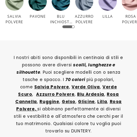
SALVIA
PAVONE
BLU
AZZURRO
LILLA
ROSA
POLVERE
INCHIOSTR
POLVERE
POLVE
O
I nostri abiti sono disponibili in centinaia di stili e
possono avere diversi
scolli, lunghezze e
silhouette
. Puoi scegliere modelli con o senza
tasche e spacco. I
70 colori
più popolari,
come
Salvia Polvere
,
Verde Oliva
,
Verde
Scuro
,
Azzurro Polvere
,
Blu Ardesia
,
Rosa
Cannella
,
Ruggine
,
Gelso
,
Glicine
,
Lilla
,
Rosa
Polvere,
si abbinano perfettamente ai diversi
stili e vestibilità e all'atmosfera che cerchi per il
tuo matrimonio. Qualsiasi colore tu voglia puoi
trovarlo su DUNTERY.