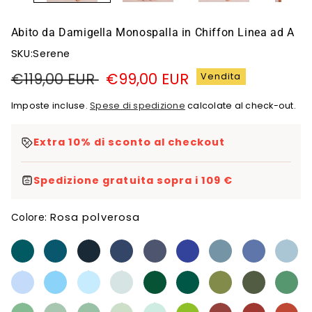
Abito da Damigella Monospalla in Chiffon Linea ad A
SKU:Serene
Prezzo
€119,00 EUR
Prezzo
€99,00 EUR
Vendita
di
di
Imposte incluse.
Spese di spedizione
calcolate al check-out.
listino
vendita
Extra 10% di sconto al checkout
Spedizione gratuita sopra i 109 €
Rosa polverosa
Colore: