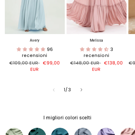
Avery
Melissa
96
3
recensioni
recensioni
Prezzo
€109,00 EUR
Prezzo
€99,00
Prezzo
€148,00 EUR
Prezzo
€138,00
Pr
€9
di
EUR
di
di
EUR
di
di
listino
vendita
listino
vendita
li
su
1
/
3
I migliori colori scelti