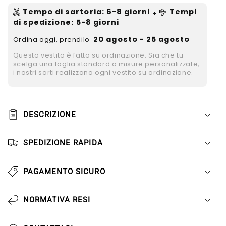
Tempo di sartoria
:
6-8
giorni
Tempi
+
di spedizione
: 5-8 giorni
20 agosto - 25 agosto
Ordina oggi, prendilo
Questo vestito è fatto su ordinazione. Sia che tu
scelga una taglia standard o misure personalizzate,
i nostri sarti realizzano ogni vestito su ordinazione.
DESCRIZIONE
SPEDIZIONE RAPIDA
PAGAMENTO SICURO
NORMATIVA RESI