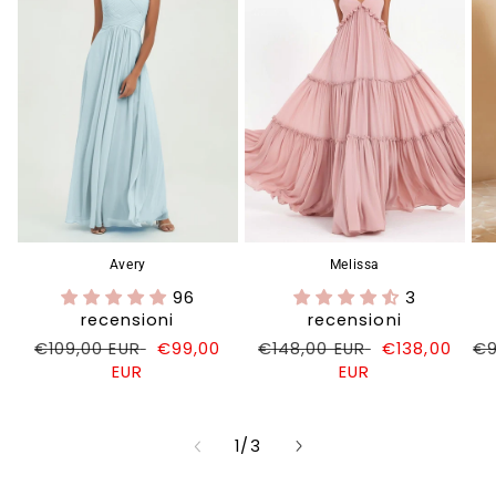
Avery
Melissa
96
3
recensioni
recensioni
Prezzo
€109,00 EUR
Prezzo
€99,00
Prezzo
€148,00 EUR
Prezzo
€138,00
Pr
€9
di
EUR
di
di
EUR
di
di
listino
vendita
listino
vendita
li
su
1
/
3