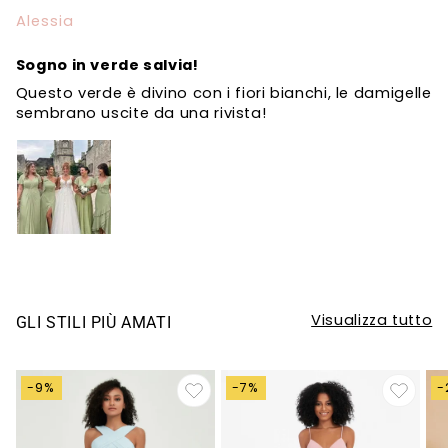
Alessia
Sogno in verde salvia!
Questo verde è divino con i fiori bianchi, le damigelle
sembrano uscite da una rivista!
Visualizza tutto
GLI STILI PIÙ AMATI
-9%
-7%
-