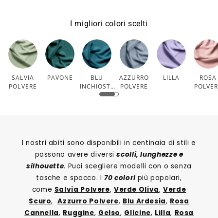
I migliori colori scelti
SALVIA
PAVONE
BLU
AZZURRO
LILLA
ROSA
POLVERE
INCHIOSTR
POLVERE
POLVE
O
I nostri abiti sono disponibili in centinaia di stili e
possono avere diversi
scolli, lunghezze e
silhouette
. Puoi scegliere modelli con o senza
tasche e spacco. I
70 colori
più popolari,
come
Salvia Polvere
,
Verde Oliva
,
Verde
Scuro
,
Azzurro Polvere
,
Blu Ardesia
,
Rosa
Cannella
,
Ruggine
,
Gelso
,
Glicine
,
Lilla
,
Rosa