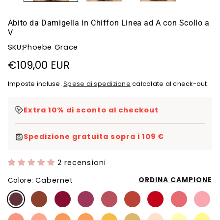
Abito da Damigella in Chiffon Linea ad A con Scollo a
V
SKU:Phoebe Grace
Prezzo
€109,00 EUR
di
Imposte incluse.
Spese di spedizione
calcolate al check-out.
listino
Extra 10% di sconto al checkout
Spedizione gratuita sopra i 109 €
2 recensioni
Cabernet
ORDINA CAMPIONE
Colore: