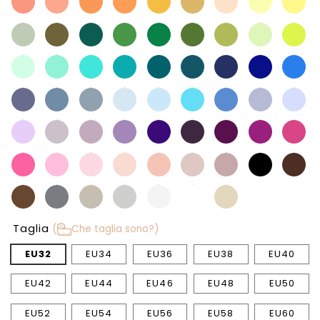
Taglia
(
Che taglia sono?)
EU32
EU34
EU36
EU38
EU40
EU42
EU44
EU46
EU48
EU50
EU52
EU54
EU56
EU58
EU60