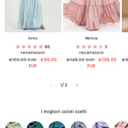
Avery
Melissa
96
3
recensioni
recensioni
Prezzo
€109,00 EUR
Prezzo
€99,00
Prezzo
€148,00 EUR
Prezzo
€138,00
Pr
€9
di
EUR
di
di
EUR
di
di
listino
vendita
listino
vendita
li
su
1
/
3
I migliori colori scelti