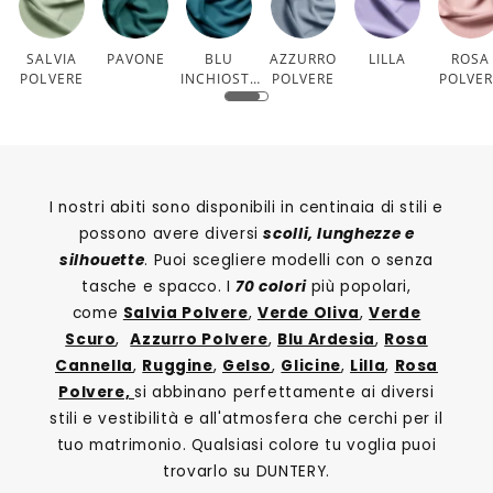
SALVIA
PAVONE
BLU
AZZURRO
LILLA
ROSA
POLVERE
INCHIOSTR
POLVERE
POLVE
O
I nostri abiti sono disponibili in centinaia di stili e
possono avere diversi
scolli, lunghezze e
silhouette
. Puoi scegliere modelli con o senza
tasche e spacco. I
70 colori
più popolari,
come
Salvia Polvere
,
Verde Oliva
,
Verde
Scuro
,
Azzurro Polvere
,
Blu Ardesia
,
Rosa
Cannella
,
Ruggine
,
Gelso
,
Glicine
,
Lilla
,
Rosa
Polvere,
si abbinano perfettamente ai diversi
stili e vestibilità e all'atmosfera che cerchi per il
tuo matrimonio. Qualsiasi colore tu voglia puoi
trovarlo su DUNTERY.