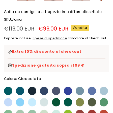
Abito da damigella a trapezio in chiffon plissettato
SKU:Jana
Prezzo
€119,00 EUR
Prezzo
€99,00 EUR
Vendita
di
di
Imposte incluse.
Spese di spedizione
calcolate al check-out.
listino
vendita
Extra 10% di sconto al checkout
Spedizione gratuita sopra i 109 €
Cioccolato
Colore: