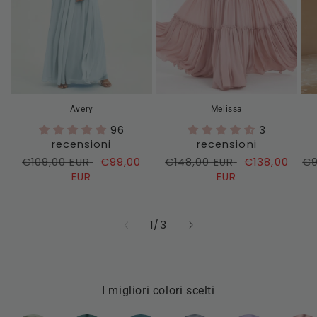
Avery
Melissa
96
3
recensioni
recensioni
Prezzo
€109,00 EUR
Prezzo
€99,00
Prezzo
€148,00 EUR
Prezzo
€138,00
Pr
€9
di
EUR
di
di
EUR
di
di
listino
vendita
listino
vendita
li
su
1
/
3
I migliori colori scelti