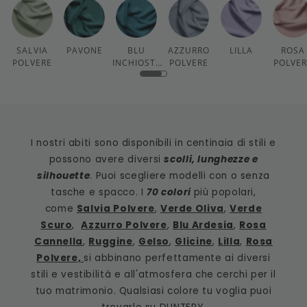
SALVIA
PAVONE
BLU
AZZURRO
LILLA
ROSA
POLVERE
INCHIOSTR
POLVERE
POLVE
O
I nostri abiti sono disponibili in centinaia di stili e
possono avere diversi
scolli, lunghezze e
silhouette
. Puoi scegliere modelli con o senza
tasche e spacco. I
70 colori
più popolari,
come
Salvia Polvere
,
Verde Oliva
,
Verde
Scuro
,
Azzurro Polvere
,
Blu Ardesia
,
Rosa
Cannella
,
Ruggine
,
Gelso
,
Glicine
,
Lilla
,
Rosa
Polvere,
si abbinano perfettamente ai diversi
stili e vestibilità e all'atmosfera che cerchi per il
tuo matrimonio. Qualsiasi colore tu voglia puoi