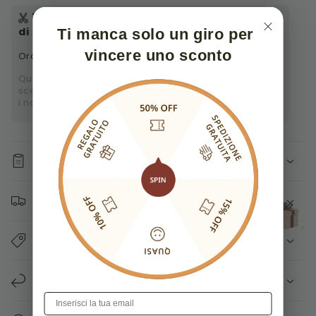
Γ
Tempo di sartoria
:
6-8
giorni
Tempi
+
di spedizione
: 5-8 giorni
Ti manca solo un giro per 
vincere uno sconto
agosto. 24 - agosto. 31
Ordina oggi, prendilo
Questo vestito è fatto su ordinazione. Sia che tu
scelga una taglia standard o misure personalizzate,
i nostri sarti realizzano ogni vestito su ordinazione.
DESCRIZIONE
SPEDIZIONE RAPIDA
PAGAMENTO SICURO
NORMATIVA RESI