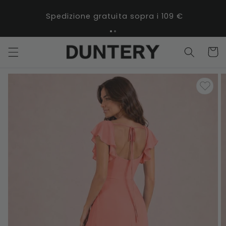
Vai
direttamente
Spedizione gratuita sopra i 109 €
ai contenuti
Carrell
Passa alle
informazioni
sul prodotto