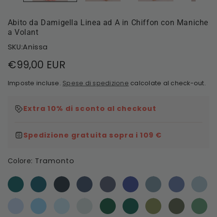
Abito da Damigella Linea ad A in Chiffon con Maniche
a Volant
SKU:Anissa
Prezzo
€99,00 EUR
di
Imposte incluse.
Spese di spedizione
calcolate al check-out.
listino
Extra 10% di sconto al checkout
Spedizione gratuita sopra i 109 €
Tramonto
Colore: