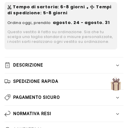
Γ
Tempo di sartoria
:
6-8
giorni
Tempi
+
di spedizione
: 5-8 giorni
agosto. 24 - agosto. 31
Ordina oggi, prendilo
Questo vestito è fatto su ordinazione. Sia che tu
scelga una taglia standard o misure personalizzate,
i nostri sarti realizzano ogni vestito su ordinazione.
DESCRIZIONE
SPEDIZIONE RAPIDA
PAGAMENTO SICURO
NORMATIVA RESI