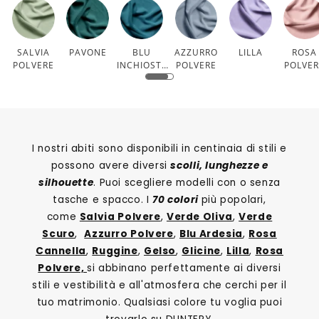
SALVIA
PAVONE
BLU
AZZURRO
LILLA
ROSA
POLVERE
INCHIOSTR
POLVERE
POLVE
O
I nostri abiti sono disponibili in centinaia di stili e
possono avere diversi
scolli, lunghezze e
silhouette
. Puoi scegliere modelli con o senza
tasche e spacco. I
70 colori
più popolari,
come
Salvia Polvere
,
Verde Oliva
,
Verde
Scuro
,
Azzurro Polvere
,
Blu Ardesia
,
Rosa
Cannella
,
Ruggine
,
Gelso
,
Glicine
,
Lilla
,
Rosa
Polvere,
si abbinano perfettamente ai diversi
stili e vestibilità e all'atmosfera che cerchi per il
tuo matrimonio. Qualsiasi colore tu voglia puoi