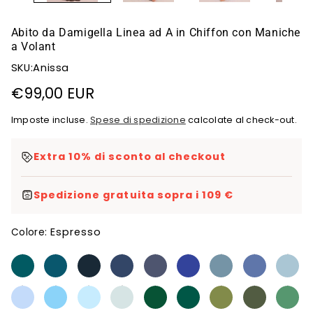
Abito da Damigella Linea ad A in Chiffon con Maniche
a Volant
SKU:Anissa
Prezzo
€99,00 EUR
di
Imposte incluse.
Spese di spedizione
calcolate al check-out.
listino
Extra 10% di sconto al checkout
Spedizione gratuita sopra i 109 €
Espresso
Colore: