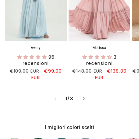
Avery
Melissa
96
3
recensioni
recensioni
Prezzo
€109,00 EUR
Prezzo
€99,00
Prezzo
€148,00 EUR
Prezzo
€138,00
Pr
€9
di
EUR
di
di
EUR
di
di
listino
vendita
listino
vendita
li
su
1
/
3
I migliori colori scelti