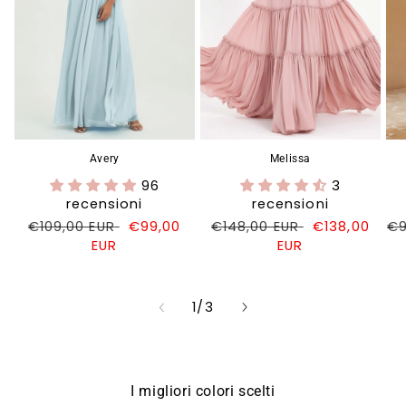
Avery
Melissa
96
3
recensioni
recensioni
Prezzo
€109,00 EUR
Prezzo
€99,00
Prezzo
€148,00 EUR
Prezzo
€138,00
Pr
€9
di
EUR
di
di
EUR
di
di
listino
vendita
listino
vendita
li
su
1
/
3
I migliori colori scelti