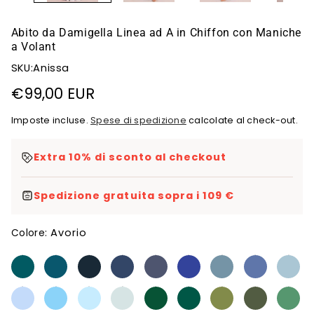
Abito da Damigella Linea ad A in Chiffon con Maniche
a Volant
SKU:Anissa
Prezzo
€99,00 EUR
di
Imposte incluse.
Spese di spedizione
calcolate al check-out.
listino
Extra 10% di sconto al checkout
Spedizione gratuita sopra i 109 €
Avorio
Colore: