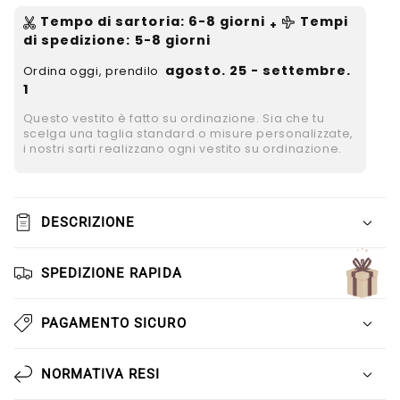
Γ
Tempo di sartoria
:
6-8
giorni
Tempi
+
di spedizione
: 5-8 giorni
agosto. 25 - settembre.
Ordina oggi, prendilo
1
Questo vestito è fatto su ordinazione. Sia che tu
scelga una taglia standard o misure personalizzate,
i nostri sarti realizzano ogni vestito su ordinazione.
DESCRIZIONE
SPEDIZIONE RAPIDA
PAGAMENTO SICURO
NORMATIVA RESI