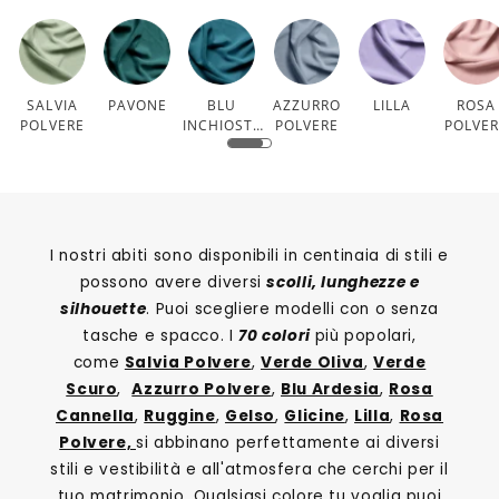
SALVIA
PAVONE
BLU
AZZURRO
LILLA
ROSA
POLVERE
INCHIOSTR
POLVERE
POLVE
O
I nostri abiti sono disponibili in centinaia di stili e
possono avere diversi
scolli, lunghezze e
silhouette
. Puoi scegliere modelli con o senza
tasche e spacco. I
70 colori
più popolari,
come
Salvia Polvere
,
Verde Oliva
,
Verde
Scuro
,
Azzurro Polvere
,
Blu Ardesia
,
Rosa
Cannella
,
Ruggine
,
Gelso
,
Glicine
,
Lilla
,
Rosa
Polvere,
si abbinano perfettamente ai diversi
stili e vestibilità e all'atmosfera che cerchi per il
tuo matrimonio. Qualsiasi colore tu voglia puoi