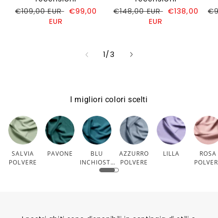
Prezzo
€109,00 EUR
Prezzo
€99,00
Prezzo
€148,00 EUR
Prezzo
€138,00
Pr
€9
di
EUR
di
di
EUR
di
di
listino
vendita
listino
vendita
li
su
1
/
3
I migliori colori scelti
SALVIA
PAVONE
BLU
AZZURRO
LILLA
ROSA
POLVERE
INCHIOSTR
POLVERE
POLVE
O