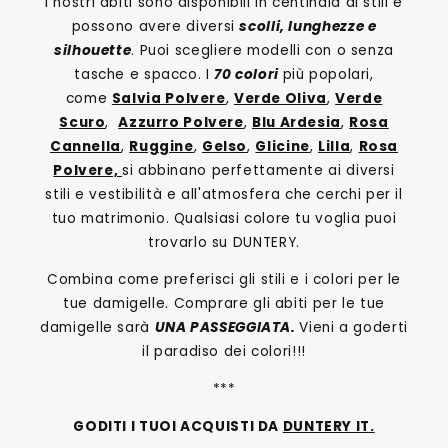
I nostri abiti sono disponibili in centinaia di stili e
possono avere diversi
scolli, lunghezze e
silhouette
. Puoi scegliere modelli con o senza
tasche e spacco. I
70 colori
più popolari,
come
Salvia Polvere
,
Verde Oliva
,
Verde
Scuro
,
Azzurro Polvere
,
Blu Ardesia
,
Rosa
Cannella
,
Ruggine
,
Gelso
,
Glicine
,
Lilla
,
Rosa
Polvere,
si abbinano perfettamente ai diversi
stili e vestibilità e all'atmosfera che cerchi per il
tuo matrimonio. Qualsiasi colore tu voglia puoi
trovarlo su DUNTERY.
Combina come preferisci gli stili e i colori per le
tue damigelle. Comprare gli abiti per le tue
damigelle sarà
UNA PASSEGGIATA.
Vieni a goderti
il paradiso dei colori!!!
***
GODITI I TUOI ACQUISTI DA
DUNTERY IT.