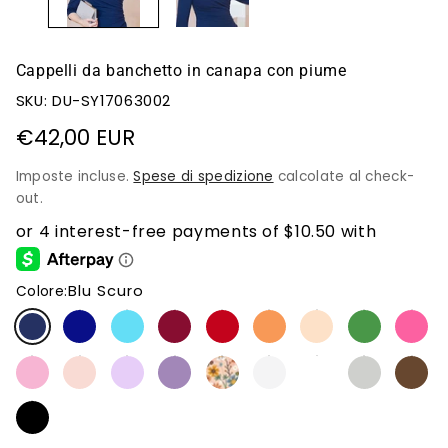
Cappelli da banchetto in canapa con piume
SKU: DU-SY17063002
Prezzo
€42,00 EUR
di
Imposte incluse.
Spese di spedizione
calcolate al check-
listino
out.
Blu Scuro
Colore: