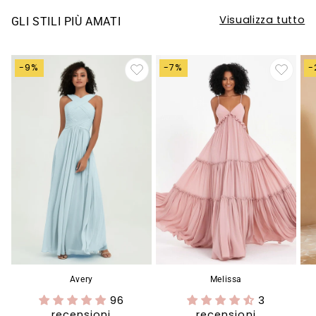
Visualizza tutto
GLI STILI PIÙ AMATI
-9%
-7%
-
Avery
Melissa
96
3
recensioni
recensioni