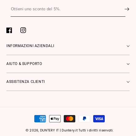
Ottieni
uno
sconto
del
Facebook
Instagram
5%.
INFORMAZIONI AZIENDALI
AIUTO & SUPPORTO
ASSISTENZA CLIENTI
Metodi
di
pagamento
© 2026,
DUNTERY IT
|
Duntery.it Tutti i diritti riservati.