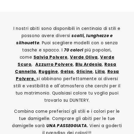
I nostri abiti sono disponibili in centinaia di stili e
possono avere diversi
scolli, lunghezze e
silhouette
. Puoi scegliere modelli con o senza
tasche e spacco. I
70 colori
più popolari,
come
Salvia Polvere
,
Verde Oliva
,
Verde
Scuro
,
Azzurro Polvere
,
Blu Ardesia
,
Rosa
Cannella
,
Ruggine
,
Gelso
,
Glicine
,
Lilla
,
Rosa
Polvere,
si abbinano perfettamente ai diversi
stili e vestibilità e all'atmosfera che cerchi per il
tuo matrimonio. Qualsiasi colore tu voglia puoi
trovarlo su DUNTERY.
Combina come preferisci gli stili e i colori per le
tue damigelle. Comprare gli abiti per le tue
damigelle sarà
UNA PASSEGGIATA.
Vieni a goderti
il paradiso dei colori!!!