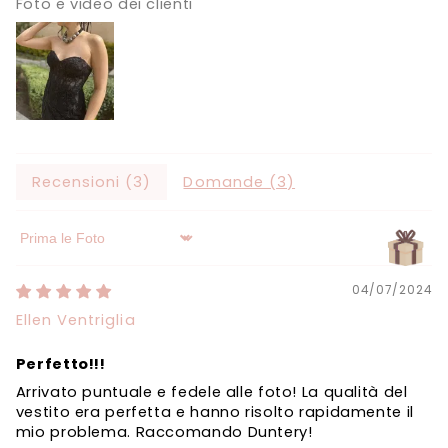
Γ
Foto e video dei clienti
Recensioni (
3
)
Domande (
3
)
Sort by
04/07/2024
Ellen Ventriglia
Perfetto!!!
Arrivato puntuale e fedele alle foto! La qualità del
vestito era perfetta e hanno risolto rapidamente il
mio problema. Raccomando Duntery!