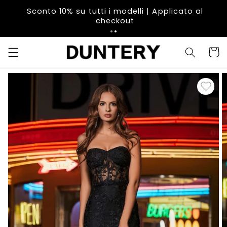
Vai
direttamente
Sconto 10% su tutti i modelli | Applicato al
ai contenuti
checkout
Carrell
Passa alle
informazioni
sul prodotto