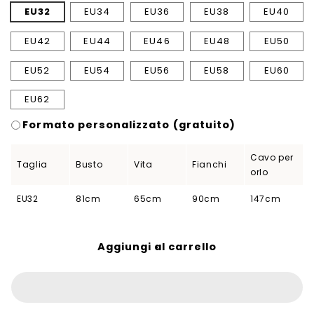
EU32
EU34
EU36
EU38
EU40
EU42
EU44
EU46
EU48
EU50
EU52
EU54
EU56
EU58
EU60
EU62
Formato personalizzato (gratuito)
Cavo per
Taglia
Busto
Vita
Fianchi
orlo
EU32
81cm
65cm
90cm
147cm
Aggiungi al carrello