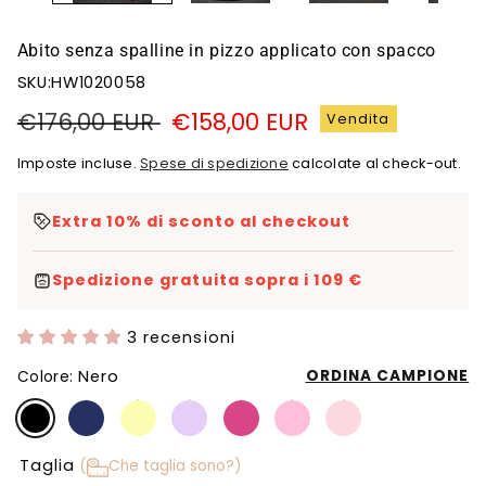
Abito senza spalline in pizzo applicato con spacco
SKU:HW1020058
Prezzo
€176,00 EUR
Prezzo
€158,00 EUR
Vendita
di
di
Imposte incluse.
Spese di spedizione
calcolate al check-out.
listino
vendita
Extra 10% di sconto al checkout
Spedizione gratuita sopra i 109 €
3 recensioni
Nero
ORDINA CAMPIONE
Colore:
Taglia
(
Che taglia sono?)