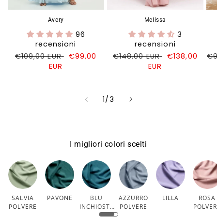
Avery
Melissa
96
3
recensioni
recensioni
Prezzo
€109,00 EUR
Prezzo
€99,00
Prezzo
€148,00 EUR
Prezzo
€138,00
Pr
€9
di
EUR
di
di
EUR
di
di
listino
vendita
listino
vendita
li
su
1
/
3
I migliori colori scelti
SALVIA
PAVONE
BLU
AZZURRO
LILLA
ROSA
POLVERE
INCHIOSTR
POLVERE
POLVE
O