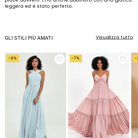
piace davvero. L'ho anche abbinato con una giacca
leggera ed è stato perfetto.
Visualizza tutto
GLI STILI PIÙ AMATI
-9%
-7%
-