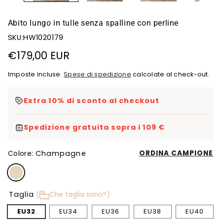
Abito lungo in tulle senza spalline con perline
SKU:HW1020179
Prezzo
€179,00 EUR
di
Imposte incluse.
Spese di spedizione
calcolate al check-out.
listino
Extra 10% di sconto al checkout
Spedizione gratuita sopra i 109 €
Champagne
ORDINA CAMPIONE
Colore:
Taglia
(
Che taglia sono?)
EU32
EU34
EU36
EU38
EU40