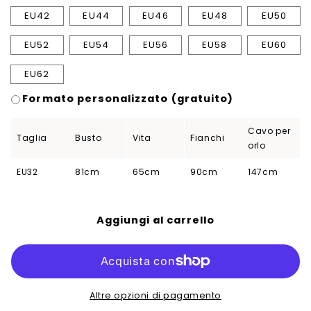
EU42
EU44
EU46
EU48
EU50
EU52
EU54
EU56
EU58
EU60
EU62
Formato personalizzato (gratuito)
Cavo per
Taglia
Busto
Vita
Fianchi
orlo
EU32
81cm
65cm
90cm
147cm
Aggiungi al carrello
Altre opzioni di pagamento