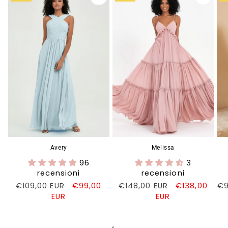
Avery
Melissa
96
3
recensioni
recensioni
Prezzo
€109,00 EUR
Prezzo
€99,00
Prezzo
€148,00 EUR
Prezzo
€138,00
Pr
€9
di
EUR
di
di
EUR
di
di
listino
vendita
listino
vendita
li