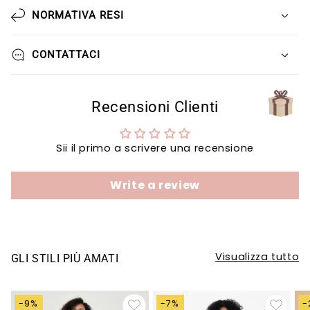
Γ
NORMATIVA RESI
CONTATTACI
Recensioni Clienti
Sii il primo a scrivere una recensione
Write a review
Visualizza tutto
GLI STILI PIÙ AMATI
-9%
-7%
-