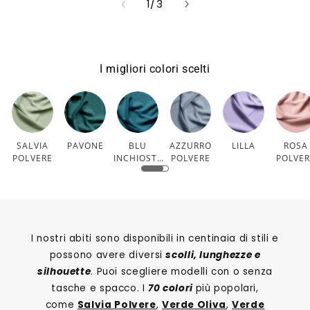
su
1
/
3
I migliori colori scelti
SALVIA
PAVONE
BLU
AZZURRO
LILLA
ROSA
POLVERE
INCHIOSTR
POLVERE
POLVE
O
I nostri abiti sono disponibili in centinaia di stili e
possono avere diversi
scolli, lunghezze e
silhouette
. Puoi scegliere modelli con o senza
tasche e spacco. I
70 colori
più popolari,
come
Salvia Polvere
,
Verde Oliva
,
Verde