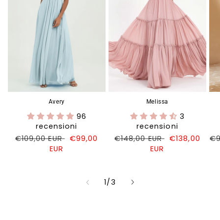
Avery
Melissa
96
3
recensioni
recensioni
Prezzo
€109,00 EUR
Prezzo
€99,00
Prezzo
€148,00 EUR
Prezzo
€138,00
Pr
€9
di
EUR
di
di
EUR
di
di
listino
vendita
listino
vendita
li
su
1
/
3