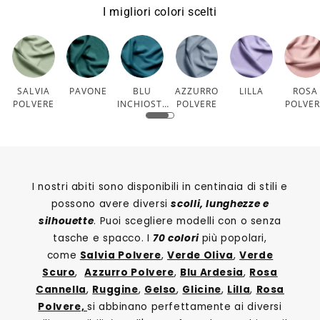
I migliori colori scelti
SALVIA
PAVONE
BLU
AZZURRO
LILLA
ROSA
POLVERE
INCHIOSTR
POLVERE
POLVE
O
I nostri abiti sono disponibili in centinaia di stili e
possono avere diversi
scolli, lunghezze e
silhouette
. Puoi scegliere modelli con o senza
tasche e spacco. I
70 colori
più popolari,
come
Salvia Polvere
,
Verde Oliva
,
Verde
Scuro
,
Azzurro Polvere
,
Blu Ardesia
,
Rosa
Cannella
,
Ruggine
,
Gelso
,
Glicine
,
Lilla
,
Rosa
Polvere,
si abbinano perfettamente ai diversi