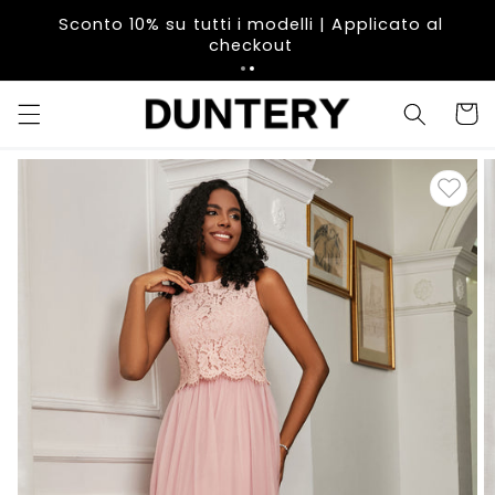
Vai
direttamente
Sconto 10% su tutti i modelli | Applicato al
ai contenuti
checkout
Carrell
Passa alle
informazioni
sul prodotto