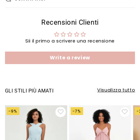
Recensioni Clienti
Sii il primo a scrivere una recensione
Write a review
Visualizza tutto
GLI STILI PIÙ AMATI
-9%
-7%
-