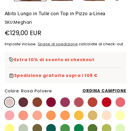
Abito Lungo in Tulle con Top in Pizzo a-Linea
SKU:Meghan
Prezzo
€129,00 EUR
di
Imposte incluse.
Spese di spedizione
calcolate al check-out.
listino
Extra 10% di sconto al checkout
Spedizione gratuita sopra i 109 €
Rosa Polvere
ORDINA CAMPIONE
Colore: