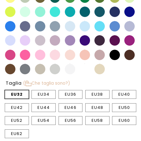
Taglia
(
Che taglia sono?)
EU32
EU34
EU36
EU38
EU40
EU42
EU44
EU46
EU48
EU50
EU52
EU54
EU56
EU58
EU60
EU62