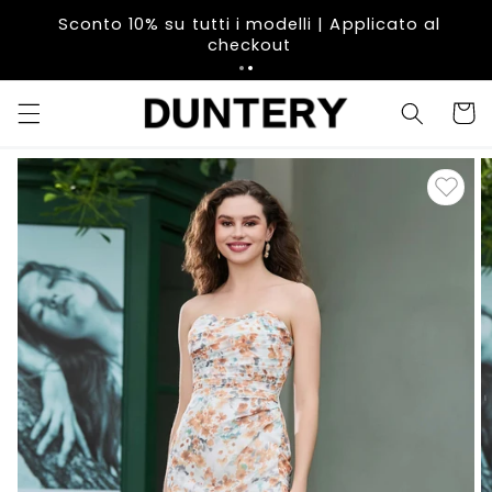
Vai
direttamente
Sconto 10% su tutti i modelli | A
pra i 109 €
ai contenuti
checkout
Carrell
Passa alle
informazioni
sul prodotto