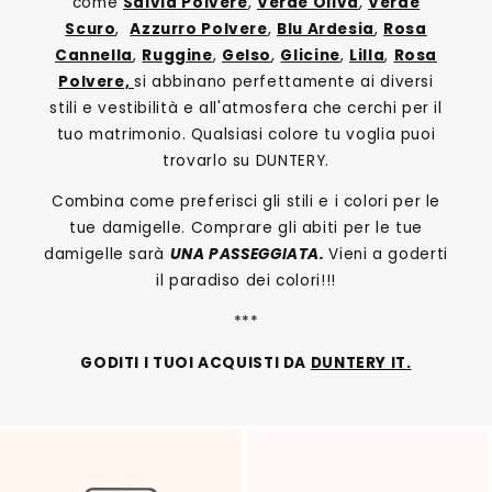
come
Salvia Polvere
,
Verde Oliva
,
Verde
Scuro
,
Azzurro Polvere
,
Blu Ardesia
,
Rosa
Cannella
,
Ruggine
,
Gelso
,
Glicine
,
Lilla
,
Rosa
Polvere,
si abbinano perfettamente ai diversi
stili e vestibilità e all'atmosfera che cerchi per il
tuo matrimonio. Qualsiasi colore tu voglia puoi
trovarlo su DUNTERY.
Combina come preferisci gli stili e i colori per le
tue damigelle. Comprare gli abiti per le tue
damigelle sarà
UNA PASSEGGIATA.
Vieni a goderti
il paradiso dei colori!!!
***
GODITI I TUOI ACQUISTI DA
DUNTERY IT.