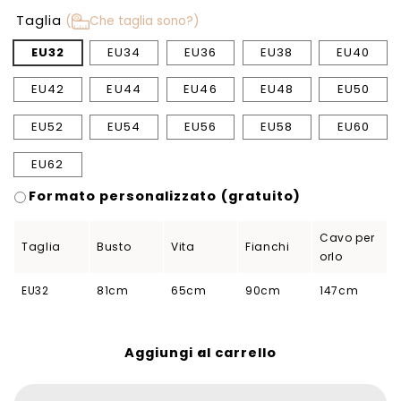
Taglia
(
Che taglia sono?)
EU32
EU34
EU36
EU38
EU40
EU42
EU44
EU46
EU48
EU50
EU52
EU54
EU56
EU58
EU60
EU62
Formato personalizzato (gratuito)
Cavo per
Taglia
Busto
Vita
Fianchi
orlo
EU32
81cm
65cm
90cm
147cm
Aggiungi al carrello