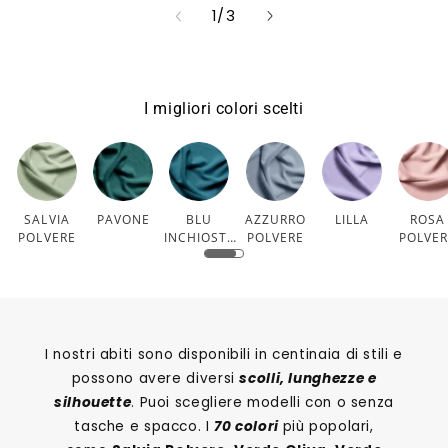
su
1
/
3
I migliori colori scelti
SALVIA
PAVONE
BLU
AZZURRO
LILLA
ROSA
POLVERE
INCHIOSTR
POLVERE
POLVE
O
I nostri abiti sono disponibili in centinaia di stili e
possono avere diversi
scolli, lunghezze e
silhouette
. Puoi scegliere modelli con o senza
tasche e spacco. I
70 colori
più popolari,