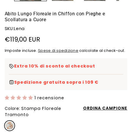
Abito Lungo Floreale in Chiffon con Pieghe e
Scollatura a Cuore
SKU:Lena
Prezzo
€119,00 EUR
di
Imposte incluse.
Spese di spedizione
calcolate al check-out.
listino
Extra 10% di sconto al checkout
Spedizione gratuita sopra i 109 €
1 recensione
Stampa Floreale
ORDINA CAMPIONE
Colore:
Tramonto