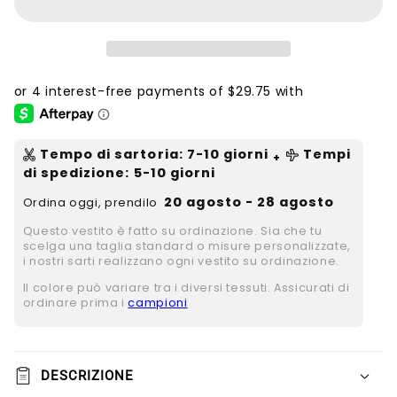
Tempo di sartoria
:
7-10
giorni
Tempi
+
di spedizione
: 5-10 giorni
20 agosto - 28 agosto
Ordina oggi, prendilo
Questo vestito è fatto su ordinazione. Sia che tu
scelga una taglia standard o misure personalizzate,
i nostri sarti realizzano ogni vestito su ordinazione.
Il colore può variare tra i diversi tessuti. Assicurati di
ordinare prima i
campioni
DESCRIZIONE