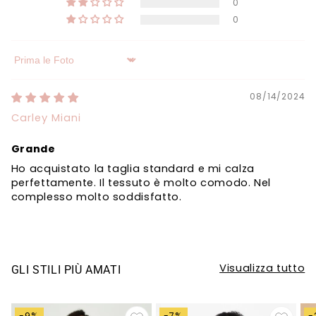
0
0
Sort by
08/14/2024
Carley Miani
Grande
Ho acquistato la taglia standard e mi calza
perfettamente. Il tessuto è molto comodo. Nel
complesso molto soddisfatto.
Visualizza tutto
GLI STILI PIÙ AMATI
-9%
-7%
-