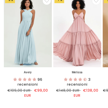
Avery
Melissa
96
3
recensioni
recensioni
Prezzo
€109,00 EUR
Prezzo
€99,00
Prezzo
€148,00 EUR
Prezzo
€138,00
Pr
€9
di
EUR
di
di
EUR
di
di
listino
vendita
listino
vendita
li