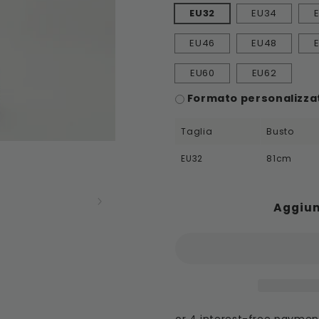
EU32
EU34
EU46
EU48
EU60
EU62
Formato personalizzat
Taglia
Busto
EU32
81cm
Aggiun