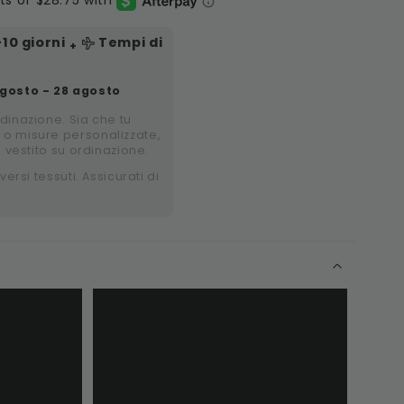
-10
giorni
Tempi di
+
gosto - 28 agosto
rdinazione. Sia che tu
 o misure personalizzate,
i vestito su ordinazione.
versi tessuti. Assicurati di