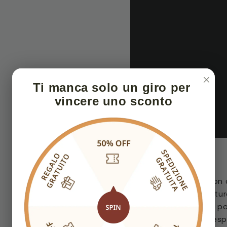
Ti manca solo un giro per 
vincere uno sconto
Dettagli Del Vestito
Questo abito in chiffon 
alto, buco della serratu
incrociate sulla parte p
smerlato. Le lievi incre