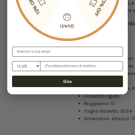
aumentare l'eleganza, e 
modello adatto a ogni s
Informazioni Sul Prodo
Stile: A-line
Tessuto: Chiffon
Lunghezza: A terra
Parte Posteriore: Con
Scollo: All'americana
Maniche: Senza mani
Girovita: Naturale
Gira
Decorazioni: Pieghe, P
Corsetto rigido
Reggiseno: Si
Taglia Modello: EU34
Dimensioni: Altezza: