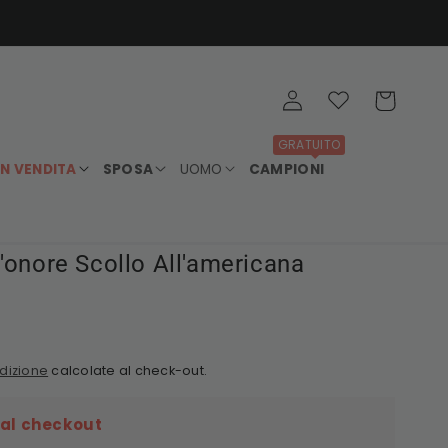
Accedi
Wishlist
Carrello
GRATUITO
IN VENDITA
SPOSA
UOMO
CAMPIONI
'onore Scollo All'americana
dizione
calcolate al check-out.
 al checkout