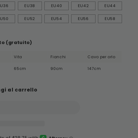
EU36
EU38
EU40
EU42
EU44
EU50
EU52
EU54
EU56
EU58
o (gratuito)
Vita
Fianchi
Cavo per orlo
65cm
90cm
147cm
gi al carrello