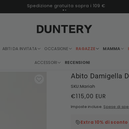
Spedizione gratuita sopra i 109 €
ABITI DA INVITATA
OCCASIONE
RAGAZZE
MAMMA
ACCESSORI
RECENSIONI
Abito Damigella D
SKU:Mariah
Prezzo
€115,00 EUR
di
Imposte incluse.
Spese di spe
listino
Extra 10% di sconto