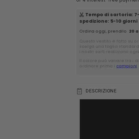
Tempo di sartoria
:
7
spedizione
: 5-10 giorni
Ordina oggi, prendilo
20 a
Questo vestito è fatto su o
scelga una taglia standard
i nostri sarti realizzano ogn
Il colore può variare tra i di
ordinare prima i
campioni
DESCRIZIONE