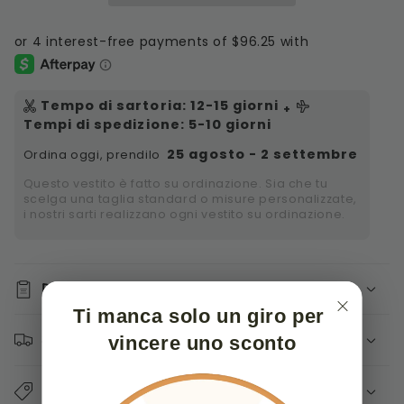
Tempo di sartoria
:
12-15
giorni
+
Tempi di spedizione
: 5-10 giorni
25 agosto - 2 settembre
Ordina oggi, prendilo
Questo vestito è fatto su ordinazione. Sia che tu
scelga una taglia standard o misure personalizzate,
i nostri sarti realizzano ogni vestito su ordinazione.
DESCRIZIONE
Ti manca solo un giro per 
vincere uno sconto
SPEDIZIONE RAPIDA
PAGAMENTO SICURO