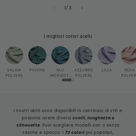
su
1
/
3
I migliori colori scelti
SALVIA
PAVONE
BLU
AZZURRO
LILLA
ROSA
POLVERE
INCHIOSTR
POLVERE
POLVE
O
I nostri abiti sono disponibili in centinaia di stili e
possono avere diversi
scolli, lunghezze e
silhouette
. Puoi scegliere modelli con o senza
tasche e spacco. I
70 colori
più popolari,