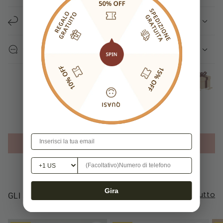
Γ
NORMATIVA RESI
CONTATTACI
Recensioni Clienti
Sii il primo a scrivere una recensione
Write a review
Gira
Visualizza tutto
GLI STILI PIÙ AMATI