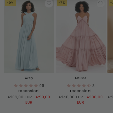
-9%
-7%
-
Avery
Melissa
96
3
recensioni
recensioni
Prezzo
€109,00 EUR
Prezzo
€99,00
Prezzo
€148,00 EUR
Prezzo
€138,00
Pr
€9
di
EUR
di
di
EUR
di
di
listino
vendita
listino
vendita
li