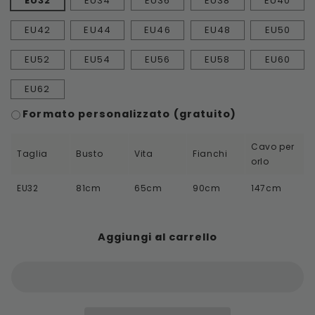
EU32
EU34
EU36
EU38
EU40
EU42
EU44
EU46
EU48
EU50
EU52
EU54
EU56
EU58
EU60
EU62
Formato personalizzato (gratuito)
Cavo per
Taglia
Busto
Vita
Fianchi
orlo
EU32
81cm
65cm
90cm
147cm
Aggiungi al carrello