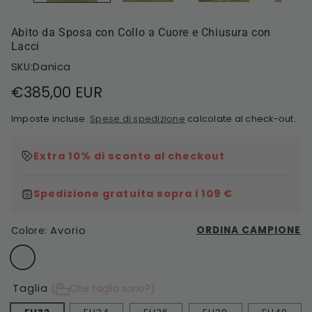
Abito da Sposa con Collo a Cuore e Chiusura con
Lacci
SKU:Danica
Prezzo
€385,00 EUR
di
Imposte incluse.
Spese di spedizione
calcolate al check-out.
listino
Extra 10% di sconto al checkout
Spedizione gratuita sopra i 109 €
Avorio
ORDINA CAMPIONE
Colore:
Taglia
(
Che taglia sono?)