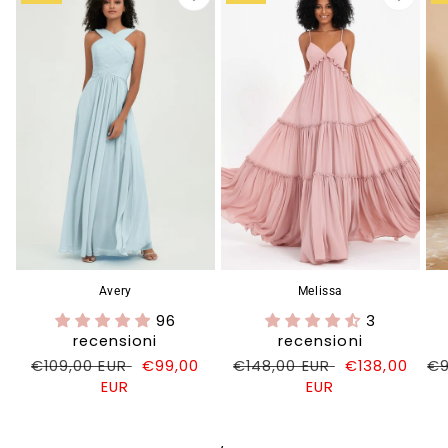
Avery
Melissa
96
3
recensioni
recensioni
Prezzo
€109,00 EUR
Prezzo
€99,00
Prezzo
€148,00 EUR
Prezzo
€138,00
Pr
€9
di
EUR
di
di
EUR
di
di
listino
vendita
listino
vendita
li