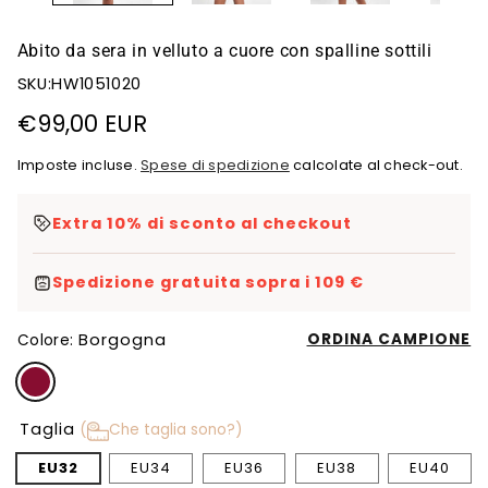
Abito da sera in velluto a cuore con spalline sottili
SKU:HW1051020
Prezzo
€99,00 EUR
di
Imposte incluse.
Spese di spedizione
calcolate al check-out.
listino
Extra 10% di sconto al checkout
Spedizione gratuita sopra i 109 €
Borgogna
ORDINA CAMPIONE
Colore:
Taglia
(
Che taglia sono?)
EU32
EU34
EU36
EU38
EU40