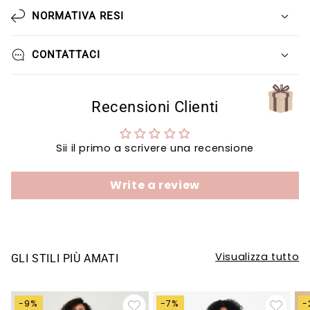
Γ
NORMATIVA RESI
CONTATTACI
Recensioni Clienti
Sii il primo a scrivere una recensione
Write a review
Visualizza tutto
GLI STILI PIÙ AMATI
-9%
-7%
-