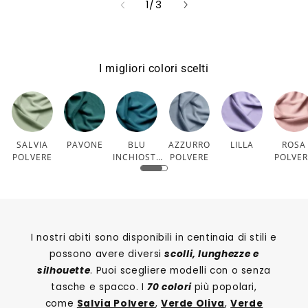
su
1
/
3
I migliori colori scelti
SALVIA
PAVONE
BLU
AZZURRO
LILLA
ROSA
POLVERE
INCHIOSTR
POLVERE
POLVE
O
I nostri abiti sono disponibili in centinaia di stili e
possono avere diversi
scolli, lunghezze e
silhouette
. Puoi scegliere modelli con o senza
tasche e spacco. I
70 colori
più popolari,
come
Salvia Polvere
,
Verde Oliva
,
Verde