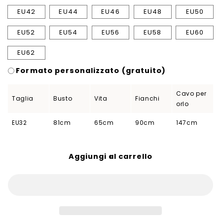
EU42
EU44
EU46
EU48
EU50
EU52
EU54
EU56
EU58
EU60
EU62
Formato personalizzato (gratuito)
Cavo per
Taglia
Busto
Vita
Fianchi
orlo
EU32
81cm
65cm
90cm
147cm
Aggiungi al carrello