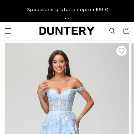
Vai
direttamente
Spedizione gratuita sopra i 109 €
ai contenuti
Carrell
Passa alle
informazioni
sul prodotto