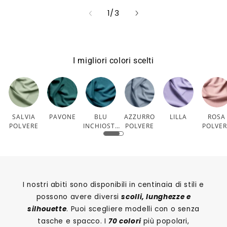
su
1
/
3
I migliori colori scelti
SALVIA
PAVONE
BLU
AZZURRO
LILLA
ROSA
POLVERE
INCHIOSTR
POLVERE
POLVE
O
I nostri abiti sono disponibili in centinaia di stili e
possono avere diversi
scolli, lunghezze e
silhouette
. Puoi scegliere modelli con o senza
tasche e spacco. I
70 colori
più popolari,