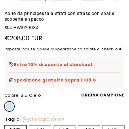
Abito da principessa a strati con strass con spalle
scoperte e spacco
SKU:HW1020034
Prezzo
€208,00 EUR
di
Imposte incluse.
Spese di spedizione
calcolate al check-out.
listino
Extra 10% di sconto al checkout
Spedizione gratuita sopra i 109 €
Blu Cielo
ORDINA CAMPIONE
Colore:
Taglia
(
Che taglia sono?)