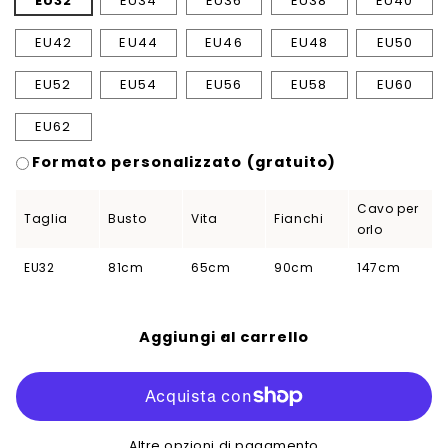
EU32
EU34
EU36
EU38
EU40
EU42
EU44
EU46
EU48
EU50
EU52
EU54
EU56
EU58
EU60
EU62
Formato personalizzato (gratuito)
Cavo per
Taglia
Busto
Vita
Fianchi
orlo
EU32
81cm
65cm
90cm
147cm
Aggiungi al carrello
Altre opzioni di pagamento