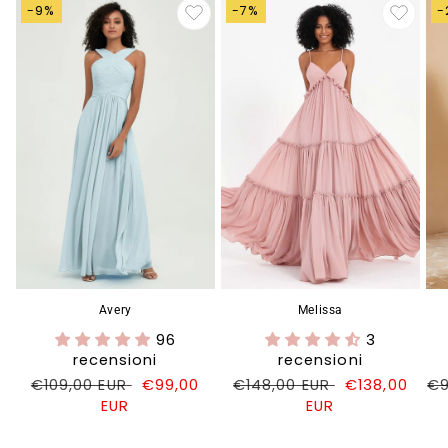
-9%
-7%
-
Avery
Melissa
96
3
recensioni
recensioni
Prezzo
€109,00 EUR
Prezzo
€99,00
Prezzo
€148,00 EUR
Prezzo
€138,00
Pr
€9
di
EUR
di
di
EUR
di
di
listino
vendita
listino
vendita
li