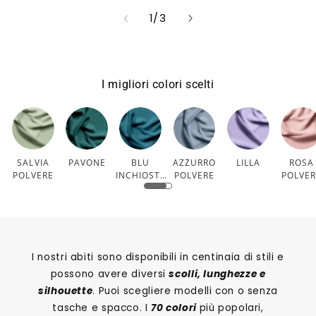
su
1
/
3
I migliori colori scelti
SALVIA
PAVONE
BLU
AZZURRO
LILLA
ROSA
POLVERE
INCHIOSTR
POLVERE
POLVE
O
I nostri abiti sono disponibili in centinaia di stili e
possono avere diversi
scolli, lunghezze e
silhouette
. Puoi scegliere modelli con o senza
tasche e spacco. I
70 colori
più popolari,