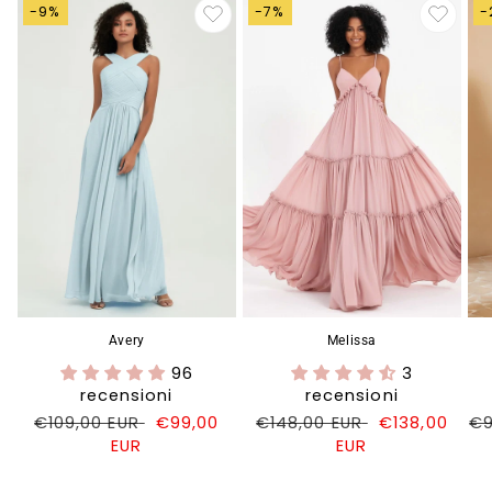
-9%
-7%
-
Avery
Melissa
96
3
recensioni
recensioni
Prezzo
€109,00 EUR
Prezzo
€99,00
Prezzo
€148,00 EUR
Prezzo
€138,00
Pr
€9
di
EUR
di
di
EUR
di
di
listino
vendita
listino
vendita
li