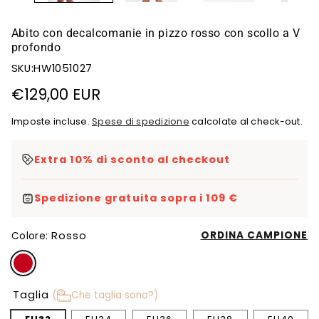
Abito con decalcomanie in pizzo rosso con scollo a V
profondo
SKU:HW1051027
Prezzo
€129,00 EUR
di
Imposte incluse.
Spese di spedizione
calcolate al check-out.
listino
Extra 10% di sconto al checkout
Spedizione gratuita sopra i 109 €
Rosso
ORDINA CAMPIONE
Colore:
Taglia
(
Che taglia sono?)