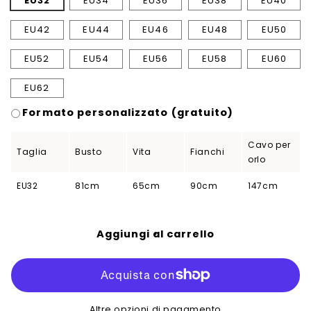
EU32
EU34
EU36
EU38
EU40
EU42
EU44
EU46
EU48
EU50
EU52
EU54
EU56
EU58
EU60
EU62
Formato personalizzato (gratuito)
Cavo per
Taglia
Busto
Vita
Fianchi
orlo
EU32
81cm
65cm
90cm
147cm
Aggiungi al carrello
Altre opzioni di pagamento