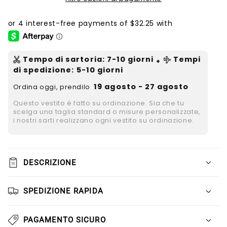
Tempo di sartoria
:
7-10
giorni
Tempi
+
di spedizione
: 5-10 giorni
19 agosto - 27 agosto
Ordina oggi, prendilo
Questo vestito è fatto su ordinazione. Sia che tu
scelga una taglia standard o misure personalizzate,
i nostri sarti realizzano ogni vestito su ordinazione.
DESCRIZIONE
SPEDIZIONE RAPIDA
PAGAMENTO SICURO