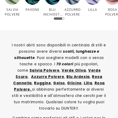
SALVIA
PAVONE
BLU
AZZURRO
LILLA
ROSA
POLVERE
INCHIOSTR
POLVERE
POLVE
O
I nostri abiti sono disponibili in centinaia di stili e
possono avere diversi
scolli, lunghezze e
silhouette
. Puoi scegliere modelli con o senza
tasche e spacco. I
70 colori
più popolari,
come
Salvia Polvere
,
Verde Oliva
,
Verde
Scuro
,
Azzurro Polvere
,
Blu Ardesia
,
Rosa
Cannella
,
Ruggine
,
Gelso
,
Glicine
,
Lilla
,
Rosa
Polvere,
si abbinano perfettamente ai diversi
stili e vestibilità e all'atmosfera che cerchi per il
tuo matrimonio. Qualsiasi colore tu voglia puoi
trovarlo su DUNTERY.