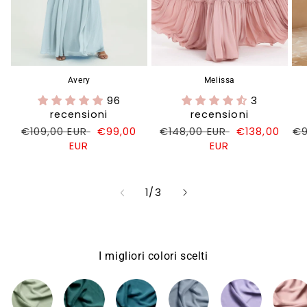
Avery
Melissa
96
3
recensioni
recensioni
Prezzo
€109,00 EUR
Prezzo
€99,00
Prezzo
€148,00 EUR
Prezzo
€138,00
Pr
€9
di
EUR
di
di
EUR
di
di
listino
vendita
listino
vendita
li
su
1
/
3
I migliori colori scelti