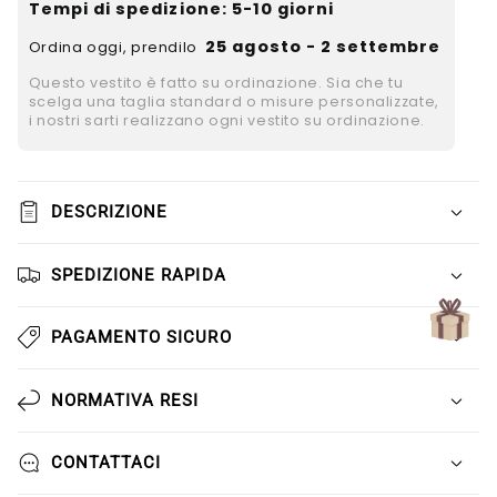
Γ
Tempi di spedizione
: 5-10 giorni
25 agosto - 2 settembre
Ordina oggi, prendilo
Questo vestito è fatto su ordinazione. Sia che tu
scelga una taglia standard o misure personalizzate,
i nostri sarti realizzano ogni vestito su ordinazione.
DESCRIZIONE
SPEDIZIONE RAPIDA
PAGAMENTO SICURO
NORMATIVA RESI
CONTATTACI