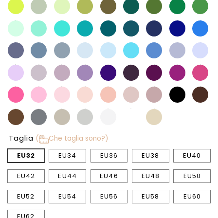
Taglia
(
Che taglia sono?)
EU32
EU34
EU36
EU38
EU40
EU42
EU44
EU46
EU48
EU50
EU52
EU54
EU56
EU58
EU60
EU62