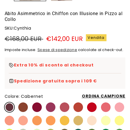
Abito Asimmetrico in Chiffon con Illusione in Pizzo al
Collo
SKU:Cynthia
Prezzo
€168,00 EUR
Prezzo
€142,00 EUR
Vendita
di
di
Imposte incluse.
Spese di spedizione
calcolate al check-out.
listino
vendita
Extra 10% di sconto al checkout
Spedizione gratuita sopra i 109 €
Cabernet
ORDINA CAMPIONE
Colore: