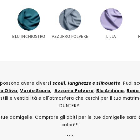
BLU INCHIOSTRO
AZZURRO POLVERE
LILLA
i e possono avere diversi
scolli, lunghezze e silhouette
. Puoi s
e Oliva
,
Verde Scuro
,
Azzurro Polvere
,
Blu Ardesia
,
Rosa
tili e vestibilità e all'atmosfera che cerchi per il tuo matrim
DUNTERY.
le tue damigelle. Comprare gli abiti per le tue damigelle sarà
colori!!!
***