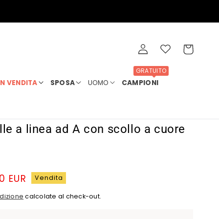
Accedi
Wishlist
Carrello
GRATUITO
IN VENDITA
SPOSA
UOMO
CAMPIONI
ulle a linea ad A con scollo a cuore
0 EUR
Vendita
dizione
calcolate al check-out.
a