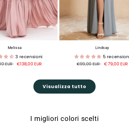
Melissa
Lindsay
3 recensioni
5 recension
o
Prezzo
€138,00 EUR
Prezzo
Prezzo
€79,00 EUR
00 EUR
€99,00 EUR
di
di
di
o
vendita
listino
vendita
Visualizza tutto
I migliori colori scelti