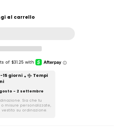
gi al carrello
2-15
giorni
Tempi
+
ni
gosto - 2 settembre
rdinazione. Sia che tu
 o misure personalizzate,
i vestito su ordinazione.