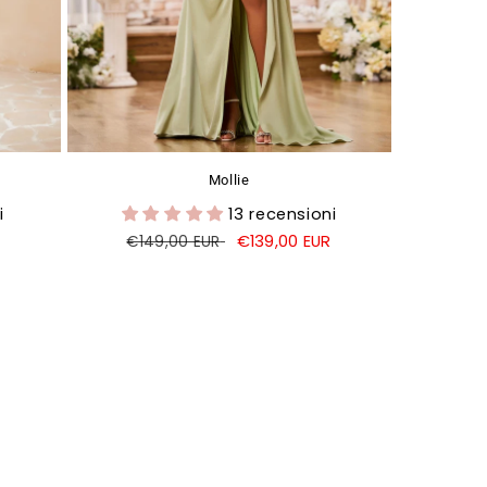
Mollie
i
13 recensioni
Prezzo
Prezzo
€139,00 EUR
€149,00 EUR
di
di
listino
vendita