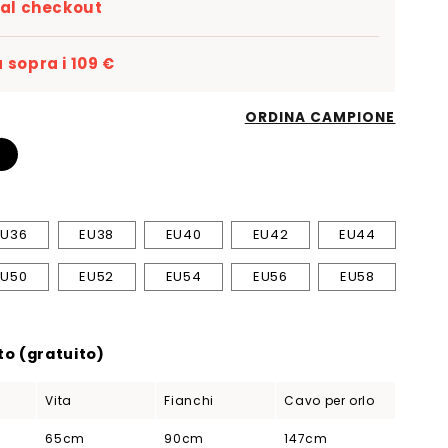
 al checkout
 sopra i 109 €
ORDINA CAMPIONE
EU36
EU38
EU40
EU42
EU44
EU50
EU52
EU54
EU56
EU58
o (gratuito)
Vita
Fianchi
Cavo per orlo
65cm
90cm
147cm