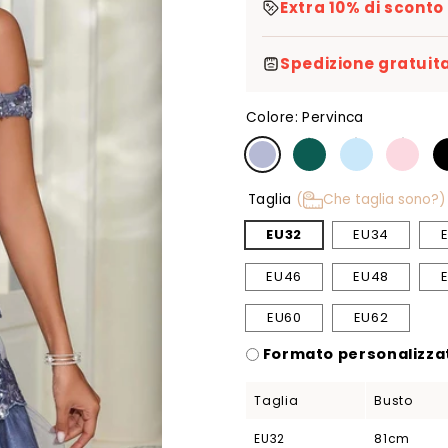
Extra 10% di sconto
Spedizione gratuita
Colore:
Pervinca
Taglia
(
Che taglia sono?)
EU32
EU34
EU46
EU48
EU60
EU62
Formato personalizzat
Taglia
Busto
EU32
81cm