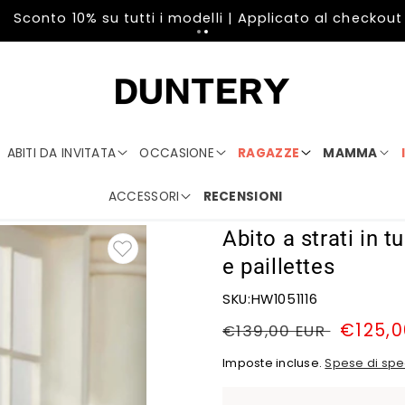
Sconto 10% su tutti i modelli | Applicato al checkout
ABITI DA INVITATA
OCCASIONE
RAGAZZE
MAMMA
ACCESSORI
RECENSIONI
Abito a strati in t
e paillettes
SKU:HW1051116
Prezzo
Prezzo
€125,0
€139,00 EUR
di
di
Imposte incluse.
Spese di spe
listino
vendit