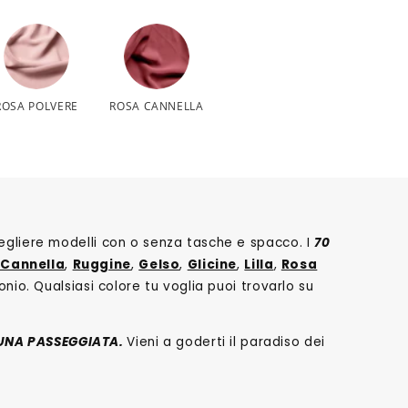
ROSA POLVERE
ROSA CANNELLA
cegliere modelli con o senza tasche e spacco. I
70
 Cannella
,
Ruggine
,
Gelso
,
Glicine
,
Lilla
,
Rosa
onio. Qualsiasi colore tu voglia puoi trovarlo su
UNA PASSEGGIATA.
Vieni a goderti il paradiso dei