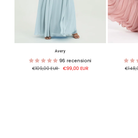
Avery
96 recensioni
Prezzo
Prezzo
€99,00 EUR
Prezz
€109,00 EUR
€148,
di
di
di
listino
vendita
listin