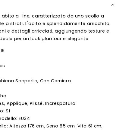
abito a-line, caratterizzato da uno scollo a
le a strati. L'abito è splendidamente arricchito
oni e dettagli arricciati, aggiungendo texture e
 ideale per un look glamour e elegante.
16
tes
 Schiena Scoperta, Con Cerniera
che
es, Applique, Plissé, Increspatura
o: Sì
modello: EU34
llo: Altezza 176 cm, Seno 85 cm, Vita 61 cm,