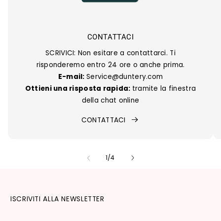
CONTATTACI
SCRIVICI: Non esitare a contattarci. Ti
risponderemo entro 24 ore o anche prima.
E-mail:
Service@duntery.com
Ottieni una risposta rapida:
tramite la finestra
della chat online
CONTATTACI
su
1
/
4
ISCRIVITI ALLA NEWSLETTER