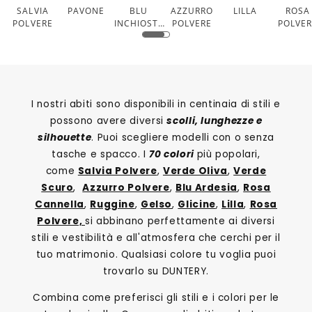
SALVIA
PAVONE
BLU
AZZURRO
LILLA
ROSA
POLVERE
INCHIOSTR
POLVERE
POLVE
O
I nostri abiti sono disponibili in centinaia di stili e
possono avere diversi
scolli, lunghezze e
silhouette
. Puoi scegliere modelli con o senza
tasche e spacco. I
70 colori
più popolari,
come
Salvia Polvere
,
Verde Oliva
,
Verde
Scuro
,
Azzurro Polvere
,
Blu Ardesia
,
Rosa
Cannella
,
Ruggine
,
Gelso
,
Glicine
,
Lilla
,
Rosa
Polvere,
si abbinano perfettamente ai diversi
stili e vestibilità e all'atmosfera che cerchi per il
tuo matrimonio. Qualsiasi colore tu voglia puoi
trovarlo su DUNTERY.
Combina come preferisci gli stili e i colori per le