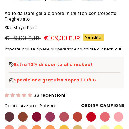
Abito da Damigella d'onore in Chiffon con Corpetto
Pieghettato
SKU:Maya Plus
Prezzo
€119,00 EUR
Prezzo
€109,00 EUR
Vendita
di
di
Imposte incluse.
Spese di spedizione
calcolate al check-out.
listino
vendita
Extra 10% di sconto al checkout
Spedizione gratuita sopra i 109 €
33 recensioni
Azzurro Polvere
ORDINA CAMPIONE
Colore: