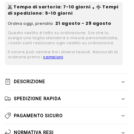
Tempo di sartoria
:
7-10
giorni
Tempi
+
di spedizione
: 5-10 giorni
21 agosto - 29 agosto
Ordina oggi, prendilo
Questo vestito è fatto su ordinazione. Sia che tu
scelga una taglia standard o misure personalizzate,
i nostri sarti realizzano ogni vestito su ordinazione.
Il colore può variare tra i diversi tessuti. Assicurati di
ordinare prima i
campioni
DESCRIZIONE
SPEDIZIONE RAPIDA
PAGAMENTO SICURO
NORMATIVA RESI