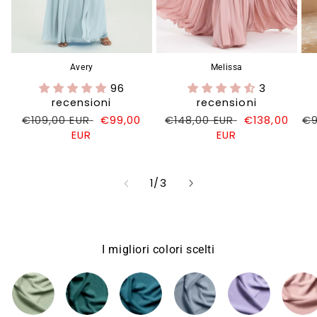
Avery
Melissa
96
3
recensioni
recensioni
Prezzo
€109,00 EUR
Prezzo
€99,00
Prezzo
€148,00 EUR
Prezzo
€138,00
Pr
€9
di
EUR
di
di
EUR
di
di
listino
vendita
listino
vendita
li
su
1
/
3
I migliori colori scelti