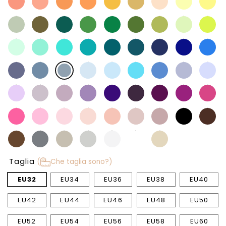
Taglia
(
Che taglia sono?)
EU32
EU34
EU36
EU38
EU40
EU42
EU44
EU46
EU48
EU50
EU52
EU54
EU56
EU58
EU60