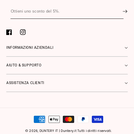
Ottieni
uno
sconto
del
Facebook
Instagram
5%.
INFORMAZIONI AZIENDALI
AIUTO & SUPPORTO
ASSISTENZA CLIENTI
Metodi
di
pagamento
© 2026,
DUNTERY IT
|
Duntery.it Tutti i diritti riservati.