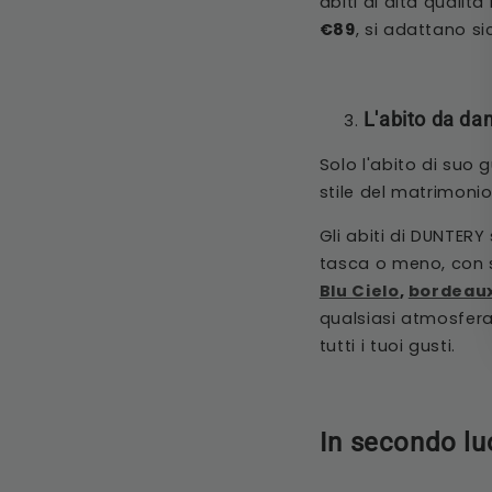
abiti di alta qualit
€89
, si adattano s
L'abito da dam
Solo l'abito di suo 
stile del matrimonio
Gli abiti di DUNTERY 
tasca o meno, con 
Blu Cielo
,
bordeau
qualsiasi atmosfera
tutti i tuoi gusti.
In secondo luo