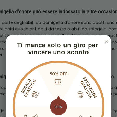
migella d'onore può essere indossato in altre occasion
r parte degli abiti da damigella d'onore sono adatti anch
e abiti quotidiani, abiti da festa o abiti da spiaggia, c
tito presenta un classico scollo a V, spalline e un corp
arricchito da spacchi laterali sulle gambe. Completato c
Ti manca solo un giro per 
 una scelta femminile perfetta per un matrimonio roman
vincere uno sconto
i.
migella d'onore non dovrebbe essere troppo costoso.
troppo costosi potrebbero causare un onere finanziario a
icizia. Quindi la scelta migliore è trovare un vestito st
a nostra fabbrica per ridurre il costo aggiuntivo degli in