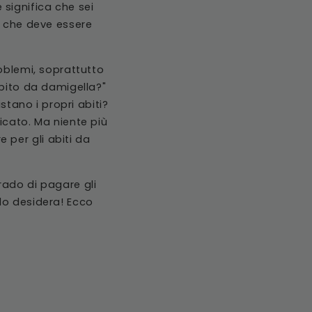
significa che sei
a che deve essere
roblemi, soprattutto
abito da damigella?"
stano i propri abiti?
icato. Ma niente più
per gli abiti da
rado di pagare gli
lo desidera! Ecco