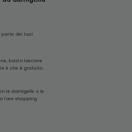
 parte dei tuoi
one, basta lasciare
te è che è gratuito.
n le damigelle o le
 a fare shopping