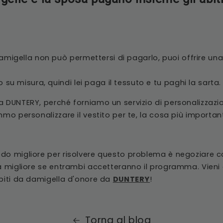
amigella non può permettersi di pagarlo, puoi offrire una
o su misura, quindi lei paga il tessuto e tu paghi la sarta.
a DUNTERY, perché forniamo un servizio di personalizzazi
mmo personalizzare il vestito per te, la cosa più importan
do migliore per risolvere questo problema è negoziare co
ta migliore se entrambi accetteranno il programma. Vieni
abiti da damigella d'onore da
DUNTERY
!
Torna al blog