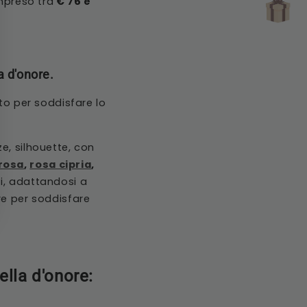
ompreso tra
€ 76 e
a d'onore.
to per soddisfare lo
ze, silhouette, con
erosa
,
rosa cipria
,
li, adattandosi a
re per soddisfare
ella d'onore: