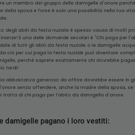
e un membro del gruppo delle damigelle d'onore perché 
 della sposa e forse è solo una possibilità nella tua vit
ale.
to degli abiti da festa nuziale è spesso causa di molti p
 finanze! E una delle domande secolari è "Chi paga per l'
ile di tutti gli abiti da festa nuziale o le damigelle acqui
rda ciò per cui paga la festa nuziale può diventare compl
igelle, perché saprete esattamente chi dovrebbe pagare 
ù tardi!
 sia abbastanza generoso da offrire dovrebbe essere in g
d'onore senza offendere, anche la madre della sposa, se 
 si tratta di chi paga per l'abito da damigella d'onore.
le damigelle pagano i loro vestiti: