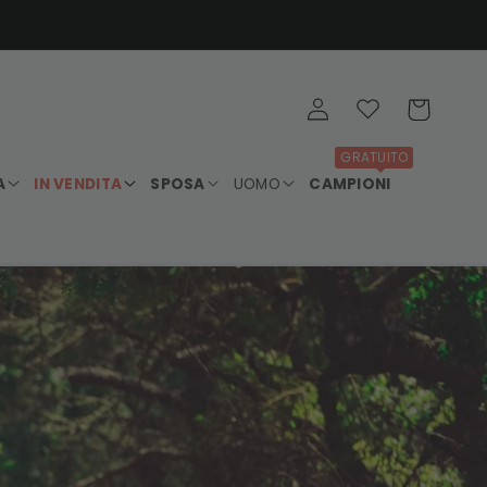
Accedi
Wishlist
Carrello
GRATUITO
A
IN VENDITA
SPOSA
UOMO
CAMPIONI