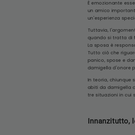
È emozionante esser
un amico importante
un'esperienza speci
Tuttavia, l'argomen
quando si tratta di
La sposa è responsab
Tutto ciò che rigua
panico, spose e dam
damigella d'onore pi
In teoria, chiunque
abiti da damigella 
tre situazioni in cui
Innanzitutto, 