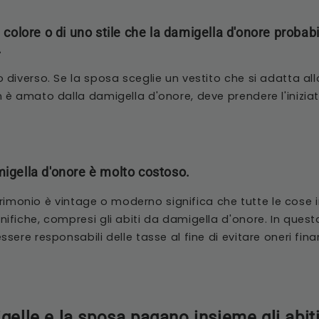
n colore o di uno stile che la damigella d'onore proba
.
iverso. Se la sposa sceglie un vestito che si adatta allo
è amato dalla damigella d'onore, deve prendere l'inizia
migella d'onore è molto costoso.
atrimonio è vintage o moderno significa che tutte le cose
fiche, compresi gli abiti da damigella d'onore. In questa
ere responsabili delle tasse al fine di evitare oneri finan
igelle e la sposa pagano insieme gli abit