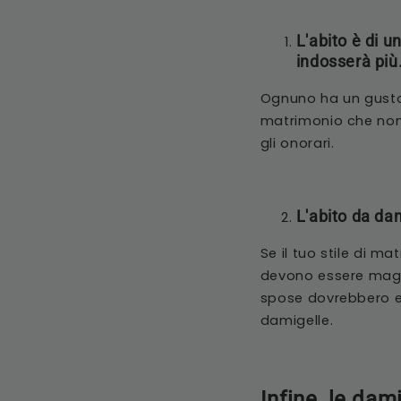
L'abito è di u
indosserà più
Ognuno ha un gusto d
matrimonio che non 
gli onorari.
L'abito da da
Se il tuo stile di m
devono essere magni
spose dovrebbero ess
damigelle.
Infine, le dam