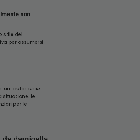
bilmente non
 stile del
tiva per assumersi
 in un matrimonio
 situazione, le
ziari per le
i da damigella