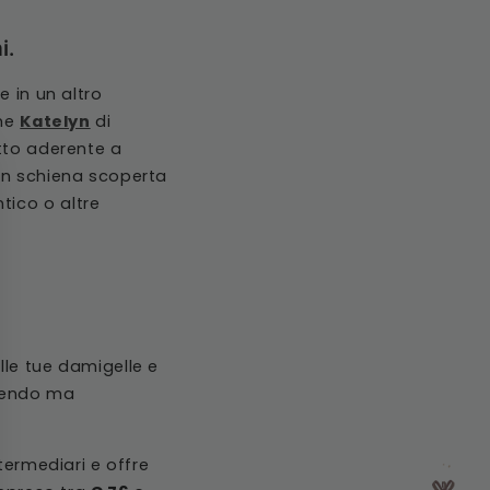
Γ
i.
e in un altro
ome
Katelyn
di
etto aderente a
on schiena scoperta
tico o altre
lle tue damigelle e
upendo ma
termediari e offre