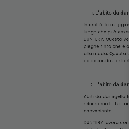
L'abito da da
In realtà, la maggio
luogo che può esser
DUNTERY. Questo ves
pieghe finto che è 
alla moda. Questa è
occasioni important
L'abito da da
Abiti da damigella 
mineranno la tua am
conveniente.
DUNTERY lavora con l