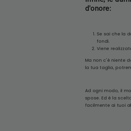
d'onore:
Se sai che la d
fondi.
Viene realizzat
Ma non c'è niente d
la tua taglia, potre
Ad ogni modo, il mo
spose. Ed è la scel
facilmente ai tuoi 